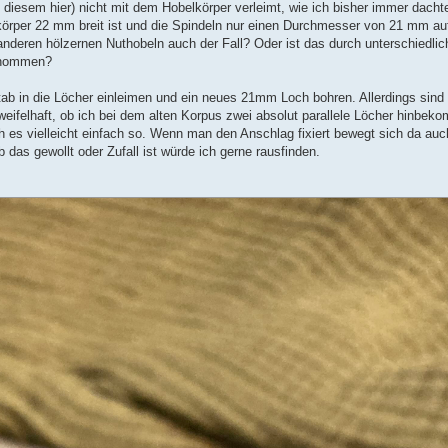
 diesem hier) nicht mit dem Hobelkörper verleimt, wie ich bisher immer dacht
lkörper 22 mm breit ist und die Spindeln nur einen Durchmesser von 21 mm au
 anderen hölzernen Nuthobeln auch der Fall? Oder ist das durch unterschiedl
genommen?
b in die Löcher einleimen und ein neues 21mm Loch bohren. Allerdings sind q
ifelhaft, ob ich bei dem alten Korpus zwei absolut parallele Löcher hinbeko
ch es vielleicht einfach so. Wenn man den Anschlag fixiert bewegt sich da auc
 das gewollt oder Zufall ist würde ich gerne rausfinden.