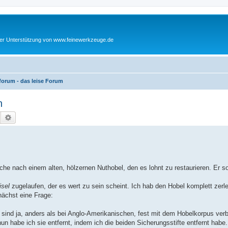
cher Unterstützung von www.feinewerkzeuge.de
orum - das leise Forum
n
Suche
Erweiterte Suche
che nach einem alten, hölzernen Nuthobel, den es lohnt zu restaurieren. Er so
isel
zugelaufen, der es wert zu sein scheint. Ich hab den Hobel komplett zerl
nächst eine Frage:
sind ja, anders als bei Anglo-Amerikanischen, fest mit dem Hobelkorpus ver
 habe ich sie entfernt, indem ich die beiden Sicherungsstifte entfernt habe.