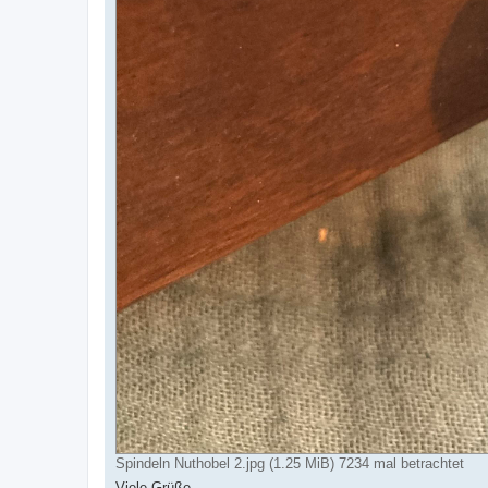
Spindeln Nuthobel 2.jpg (1.25 MiB) 7234 mal betrachtet
Viele Grüße