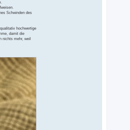
e.
fweisen.
iches Schwinden des
ualitativ hochwertige
mme, damit die
h nichts mehr, weil