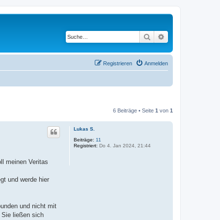
Suche
Erweiterte Suche
Registrieren
Anmelden
6 Beiträge • Seite
1
von
1
Lukas S.
Beiträge:
11
Registriert:
Do 4. Jan 2024, 21:44
ll meinen Veritas
egt und werde hier
bunden und nicht mit
 Sie ließen sich