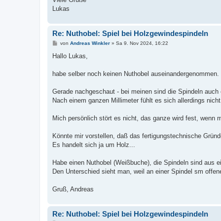
Lukas
Re: Nuthobel: Spiel bei Holzgewindespindeln
B
von
Andreas Winkler
»
Sa 9. Nov 2024, 16:22
e
i
Hallo Lukas,
t
r
a
habe selber noch keinen Nuthobel auseinandergenommen.
g
Gerade nachgeschaut - bei meinen sind die Spindeln auch e
Nach einem ganzen Millimeter fühlt es sich allerdings nicht
Mich persönlich stört es nicht, das ganze wird fest, wenn
Könnte mir vorstellen, daß das fertigungstechnische Gründ
Es handelt sich ja um Holz...
Habe einen Nuthobel (Weißbuche), die Spindeln sind aus e
Den Unterschied sieht man, weil an einer Spindel sm offe
Gruß, Andreas
Re: Nuthobel: Spiel bei Holzgewindespindeln