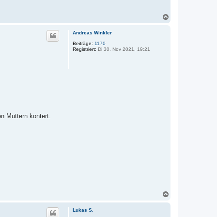
N
a
c
Andreas Winkler
h
o
Beiträge:
1170
Registriert:
Di 30. Nov 2021, 19:21
b
e
n
n Muttern kontert.
N
a
c
Lukas S.
h