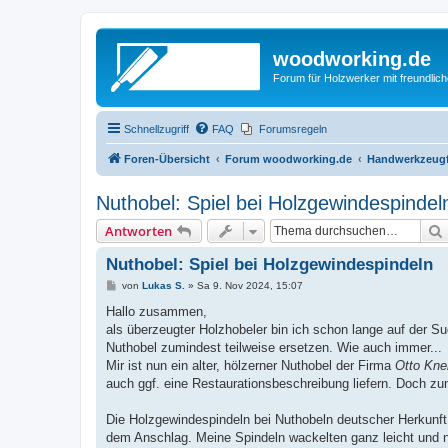
woodworking.de
Forum für Holzwerker mit freundli
Schnellzugriff
FAQ
Forumsregeln
Foren-Übersicht
Forum woodworking.de
Handwerkzeugf
Nuthobel: Spiel bei Holzgewindespindel
Antworten
Nuthobel: Spiel bei Holzgewindespindeln
B
von
Lukas S.
»
Sa 9. Nov 2024, 15:07
e
i
Hallo zusammen,
t
als überzeugter Holzhobeler bin ich schon lange auf der Su
r
a
Nuthobel zumindest teilweise ersetzen. Wie auch immer...
g
Mir ist nun ein alter, hölzerner Nuthobel der Firma
Otto Kne
auch ggf. eine Restaurationsbeschreibung liefern. Doch zu
Die Holzgewindespindeln bei Nuthobeln deutscher Herkunft 
dem Anschlag. Meine Spindeln wackelten ganz leicht und nun