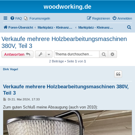
woodworking.de
FAQ
Forumsregeln
Registrieren
Anmelden
S
Foren-Übersicht
Marktplatz - Kleinanzeigen auf Woodworking.de
Marktplatz - Kleinanzeigen
u
Verkaufe mehrere Holzbearbeitungsmaschinen
c
380V, Teil 3
h
Suche
Erweiterte
Antworten
e
2 Beiträge • Seite
1
von
1
Dirk Vogel
Verkaufe mehrere Holzbearbeitungsmaschinen 380V,
Teil 3
B
Di 21. Mai 2024, 17:33
e
i
Zum guten Schluß meine Absaugung (auch von 2010):
t
r
a
g