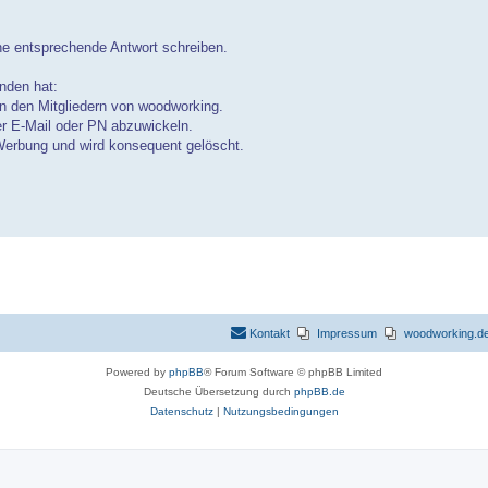
ine entsprechende Antwort schreiben.
anden hat:
en den Mitgliedern von woodworking.
r E-Mail oder PN abzuwickeln.
 Werbung und wird konsequent gelöscht.
Kontakt
Impressum
woodworking.de 
Powered by
phpBB
® Forum Software © phpBB Limited
Deutsche Übersetzung durch
phpBB.de
Datenschutz
|
Nutzungsbedingungen