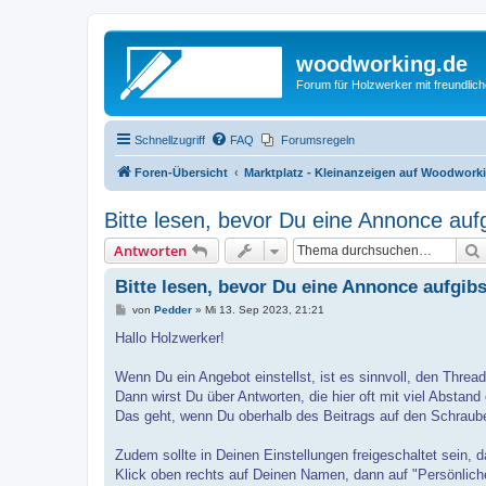
woodworking.de
Forum für Holzwerker mit freundli
Schnellzugriff
FAQ
Forumsregeln
Foren-Übersicht
Marktplatz - Kleinanzeigen auf Woodwork
Bitte lesen, bevor Du eine Annonce aufg
Antworten
Bitte lesen, bevor Du eine Annonce aufgibs
B
von
Pedder
»
Mi 13. Sep 2023, 21:21
e
i
Hallo Holzwerker!
t
r
a
Wenn Du ein Angebot einstellst, ist es sinnvoll, den Threa
g
Dann wirst Du über Antworten, die hier oft mit viel Abstand e
Das geht, wenn Du oberhalb des Beitrags auf den Schraube
Zudem sollte in Deinen Einstellungen freigeschaltet sein, d
Klick oben rechts auf Deinen Namen, dann auf "Persönlich