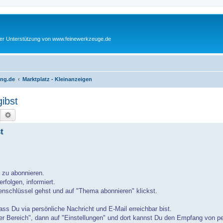
cher Unterstützung von www.feinewerkzeuge.de
ing.de
Marktplatz - Kleinanzeigen
ibst
Suche
Erweiterte Suche
t
d zu abonnieren.
rfolgen, informiert.
nschlüssel gehst und auf "Thema abonnieren" klickst.
ass Du via persönliche Nachricht und E-Mail erreichbar bist.
er Bereich", dann auf "Einstellungen" und dort kannst Du den Empfang von p