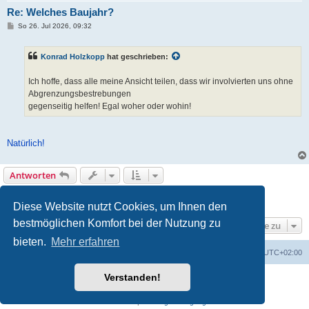
Re: Welches Baujahr?
B
So 26. Jul 2026, 09:32
e
i
t
Konrad Holzkopp
hat geschrieben:
r
a
g
Ich hoffe, dass alle meine Ansicht teilen, dass wir involvierten uns ohne
Abgrenzungsbestrebungen
gegenseitig helfen! Egal woher oder wohin!
Natürlich!
Antworten
1
2
Vorherige
17 Beiträge
Diese Website nutzt Cookies, um Ihnen den
bestmöglichen Komfort bei der Nutzung zu
Gehe zu
bieten.
Mehr erfahren
Foren-Übersicht
Alle Zeiten sind
UTC+02:00
Verstanden!
Powered by
phpBB
® Forum Software © phpBB Limited
Deutsche Übersetzung durch
phpBB.de
Datenschutz
|
Nutzungsbedingungen