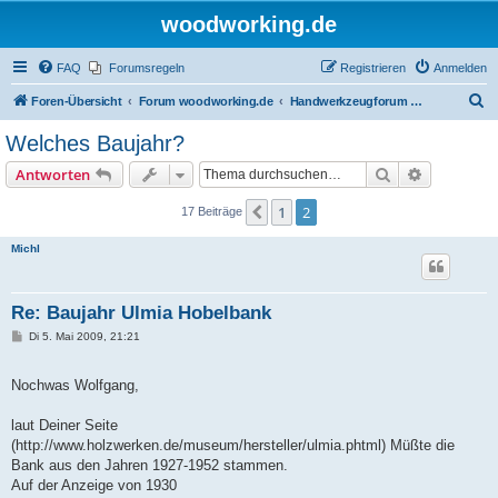
woodworking.de
FAQ
Forumsregeln
Registrieren
Anmelden
S
Foren-Übersicht
Forum woodworking.de
Handwerkzeugforum - das leise Forum
u
Welches Baujahr?
c
Suche
Erweiterte
Antworten
h
e
1
2
Vorherige
17 Beiträge
Michl
Re: Baujahr Ulmia Hobelbank
B
Di 5. Mai 2009, 21:21
e
i
t
Nochwas Wolfgang,
r
a
g
laut Deiner Seite
(http://www.holzwerken.de/museum/hersteller/ulmia.phtml) Müßte die
Bank aus den Jahren 1927-1952 stammen.
Auf der Anzeige von 1930