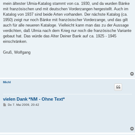
g
mein ältester Ulmia-Katalog stammt von ca. 1930, und da wurden Bänke
mit französischen und mit deutschen Vorderzangen hergestellt. Auch im
Katalog von 1937 sind beide Arten vorhanden. Der nächste Katalog (ca.
1950) zeigt nur noch Bänke mit französischer Vorderzange, und das gilt
auch für alle neueren Kataloge. Vielleicht kann man das zu der Aussage
verdichten, daß Ulmia nach dem Krieg nur noch die französische Variante
gebaut hat. Das würde das Alter Deiner Bank auf ca. 1925 - 1945
einschränken.
Gruß, Wolfgang
Michl
vielen Dank *NM - Ohne Text*
B
Do 7. Mai 2009, 20:42
e
i
t
r
a
g