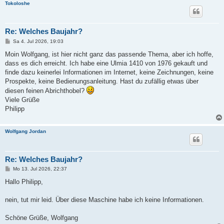
Tokoloshe
Re: Welches Baujahr?
B
Sa 4. Jul 2026, 19:03
e
i
Moin Wolfgang, ist hier nicht ganz das passende Thema, aber ich hoffe,
t
dass es dich erreicht. Ich habe eine Ulmia 1410 von 1976 gekauft und
r
a
finde dazu keinerlei Informationen im Internet, keine Zeichnungen, keine
g
Prospekte, keine Bedienungsanleitung. Hast du zufällig etwas über
diesen feinen Abrichthobel?
Viele Grüße
Philipp
Wolfgang Jordan
Re: Welches Baujahr?
B
Mo 13. Jul 2026, 22:37
e
i
Hallo Philipp,
t
r
a
nein, tut mir leid. Über diese Maschine habe ich keine Informationen.
g
Schöne Grüße, Wolfgang