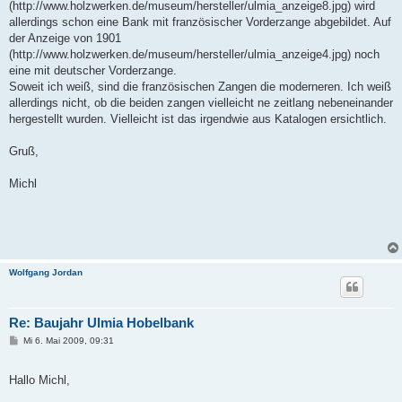
(http://www.holzwerken.de/museum/hersteller/ulmia_anzeige8.jpg) wird
allerdings schon eine Bank mit französischer Vorderzange abgebildet. Auf
der Anzeige von 1901
(http://www.holzwerken.de/museum/hersteller/ulmia_anzeige4.jpg) noch
eine mit deutscher Vorderzange.
Soweit ich weiß, sind die französischen Zangen die moderneren. Ich weiß
allerdings nicht, ob die beiden zangen vielleicht ne zeitlang nebeneinander
hergestellt wurden. Vielleicht ist das irgendwie aus Katalogen ersichtlich.
Gruß,
Michl
Wolfgang Jordan
Re: Baujahr Ulmia Hobelbank
B
Mi 6. Mai 2009, 09:31
e
i
t
Hallo Michl,
r
a