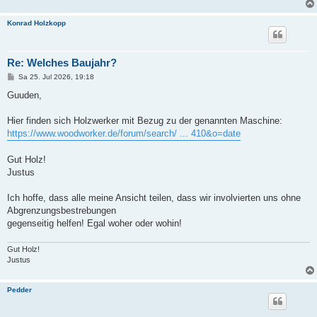
Konrad Holzkopp
Re: Welches Baujahr?
B
Sa 25. Jul 2026, 19:18
e
i
Guuden,
t
r
a
Hier finden sich Holzwerker mit Bezug zu der genannten Maschine:
g
https://www.woodworker.de/forum/search/ ... 410&o=date
Gut Holz!
Justus
Ich hoffe, dass alle meine Ansicht teilen, dass wir involvierten uns ohne
Abgrenzungsbestrebungen
gegenseitig helfen! Egal woher oder wohin!
Gut Holz!
Justus
Pedder