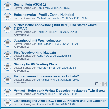
Suche: Fein ASCM 12
Letzter Beitrag von
Fabi
«
Mi 5. Aug 2026, 16:52
Hobelkonvolut - Profil-, Zahn-, Nuthobel
Letzter Beitrag von
Michael Formanek
«
Mo 3. Aug 2026, 21:50
suche: kleine bohrwinde ("kuri kuri") und starret winkel
("13MA")
Letzter Beitrag von
Edith1125
«
Di 28. Jul 2026, 22:58
Antworten:
3
Japanhobel mit Wechselmesser
Letzter Beitrag von
Dirk Baltzer
«
Fr 3. Jul 2026, 15:21
Antworten:
2
Fine Woodworking Magazin
Letzter Beitrag von
Kuno
«
Do 2. Jul 2026, 08:53
Antworten:
2
Stanley No.66 Beading Plane
Letzter Beitrag von
kevin22
«
Fr 26. Jun 2026, 20:38
Antworten:
1
Hat hier jemand Interesse an alten Hobeln?
Letzter Beitrag von
Jo-hannes
«
Mi 24. Jun 2026, 09:00
Antworten:
11
1
2
Verkauf - Hobelbank Veritas Doppelspindelzange Twin-Screw
Letzter Beitrag von
dremeier
«
Di 23. Jun 2026, 11:09
Zinkenfräsgerät Akeda BC24 mit 20 Fräsern und viel Zubehör
Letzter Beitrag von
XavVit
«
Do 11. Jun 2026, 14:40