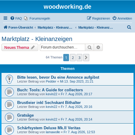
woodworking.de
FAQ
Forumsregeln
Registrieren
Anmelden
S
Foren-Übersicht
Marktplatz - Kleinanzeigen auf Woodworking.de
Marktplatz - Kleinanzeigen
u
Marktplatz - Kleinanzeigen
c
Suche
Erweiterte Suche
Neues Thema
h
e
1
2
3
Nächste
64 Themen
Themen
Bitte lesen, bevor Du eine Annonce aufgibst
Letzter Beitrag von
Pedder
«
Mi 13. Sep 2023, 21:21
Buch: Tools: A Guide for collectors
Letzter Beitrag von
kevin22
«
Fr 7. Aug 2026, 20:17
Brustleier inkl Sechskant Bithalter
Letzter Beitrag von
kevin22
«
Fr 7. Aug 2026, 20:16
Gratsäge
Letzter Beitrag von
kevin22
«
Fr 7. Aug 2026, 20:14
Schärfsystem Deluxe Mk.II Veritas
Letzter Beitrag von
lamawolle
«
Fr 7. Aug 2026, 12:53