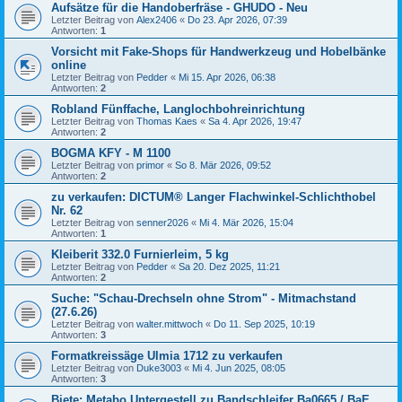
Aufsätze für die Handoberfräse - GHUDO - Neu
Letzter Beitrag von
Alex2406
«
Do 23. Apr 2026, 07:39
Antworten:
1
Vorsicht mit Fake-Shops für Handwerkzeug und Hobelbänke
online
Letzter Beitrag von
Pedder
«
Mi 15. Apr 2026, 06:38
Antworten:
2
Robland Fünffache, Langlochbohreinrichtung
Letzter Beitrag von
Thomas Kaes
«
Sa 4. Apr 2026, 19:47
Antworten:
2
BOGMA KFY - M 1100
Letzter Beitrag von
primor
«
So 8. Mär 2026, 09:52
Antworten:
2
zu verkaufen: DICTUM® Langer Flachwinkel-Schlichthobel
Nr. 62
Letzter Beitrag von
senner2026
«
Mi 4. Mär 2026, 15:04
Antworten:
1
Kleiberit 332.0 Furnierleim, 5 kg
Letzter Beitrag von
Pedder
«
Sa 20. Dez 2025, 11:21
Antworten:
2
Suche: "Schau-Drechseln ohne Strom" - Mitmachstand
(27.6.26)
Letzter Beitrag von
walter.mittwoch
«
Do 11. Sep 2025, 10:19
Antworten:
3
Formatkreissäge Ulmia 1712 zu verkaufen
Letzter Beitrag von
Duke3003
«
Mi 4. Jun 2025, 08:05
Antworten:
3
Biete: Metabo Untergestell zu Bandschleifer Ba0665 / BaE