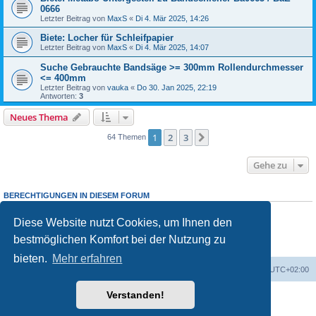
0666
Letzter Beitrag von
MaxS
«
Di 4. Mär 2025, 14:26
Biete: Locher für Schleifpapier
Letzter Beitrag von
MaxS
«
Di 4. Mär 2025, 14:07
Suche Gebrauchte Bandsäge >= 300mm Rollendurchmesser
<= 400mm
Letzter Beitrag von
vauka
«
Do 30. Jan 2025, 22:19
Antworten:
3
Neues Thema
1
2
3
Nächste
64 Themen
Gehe zu
BERECHTIGUNGEN IN DIESEM FORUM
Sie dürfen
keine
neuen Themen in diesem Forum erstellen.
Sie dürfen
keine
Antworten zu Themen in diesem Forum erstellen.
Diese Website nutzt Cookies, um Ihnen den
Sie dürfen Ihre Beiträge in diesem Forum
nicht
ändern.
bestmöglichen Komfort bei der Nutzung zu
Sie dürfen Ihre Beiträge in diesem Forum
nicht
löschen.
Sie dürfen
keine
Dateianhänge in diesem Forum erstellen.
bieten.
Mehr erfahren
Foren-Übersicht
Alle Zeiten sind
UTC+02:00
Verstanden!
Powered by
phpBB
® Forum Software © phpBB Limited
Deutsche Übersetzung durch
phpBB.de