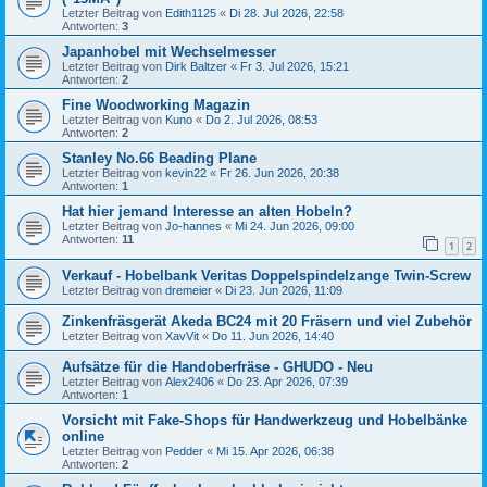
Letzter Beitrag von
Edith1125
«
Di 28. Jul 2026, 22:58
Antworten:
3
Japanhobel mit Wechselmesser
Letzter Beitrag von
Dirk Baltzer
«
Fr 3. Jul 2026, 15:21
Antworten:
2
Fine Woodworking Magazin
Letzter Beitrag von
Kuno
«
Do 2. Jul 2026, 08:53
Antworten:
2
Stanley No.66 Beading Plane
Letzter Beitrag von
kevin22
«
Fr 26. Jun 2026, 20:38
Antworten:
1
Hat hier jemand Interesse an alten Hobeln?
Letzter Beitrag von
Jo-hannes
«
Mi 24. Jun 2026, 09:00
Antworten:
11
1
2
Verkauf - Hobelbank Veritas Doppelspindelzange Twin-Screw
Letzter Beitrag von
dremeier
«
Di 23. Jun 2026, 11:09
Zinkenfräsgerät Akeda BC24 mit 20 Fräsern und viel Zubehör
Letzter Beitrag von
XavVit
«
Do 11. Jun 2026, 14:40
Aufsätze für die Handoberfräse - GHUDO - Neu
Letzter Beitrag von
Alex2406
«
Do 23. Apr 2026, 07:39
Antworten:
1
Vorsicht mit Fake-Shops für Handwerkzeug und Hobelbänke
online
Letzter Beitrag von
Pedder
«
Mi 15. Apr 2026, 06:38
Antworten:
2