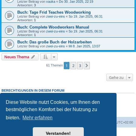
Letzter Beitrag von
vauka
«
Do 30. Jan 2025, 22:19
Antworten:
3
Buch: Tage Frid Teaches Woodworking
Letzter Beitrag von
zwei-zu-eins
«
So 19. Jan 2025, 06:31
Antworten:
1
Buch: Complete Woodworkers Manual
Letzter Beitrag von
zwei-zu-eins
«
So 19. Jan 2025, 06:31
Antworten:
1
Buch: Das große Buch der Holzarbeiten
Letzter Beitrag von
zwei-zu-eins
«
Mi 8. Jan 2025, 13:07
Neues Thema
1
2
3
Nächste
61 Themen
Gehe zu
BERECHTIGUNGEN IN DIESEM FORUM
Sie dürfen
keine
neuen Themen in diesem Forum erstellen.
Sie dürfen
keine
Antworten zu Themen in diesem Forum erstellen.
Diese Website nutzt Cookies, um Ihnen den
Sie dürfen Ihre Beiträge in diesem Forum
nicht
ändern.
bestmöglichen Komfort bei der Nutzung zu
Sie dürfen Ihre Beiträge in diesem Forum
nicht
löschen.
Sie dürfen
keine
Dateianhänge in diesem Forum erstellen.
bieten.
Mehr erfahren
Foren-Übersicht
Alle Zeiten sind
UTC+02:00
Verstanden!
Powered by
phpBB
® Forum Software © phpBB Limited