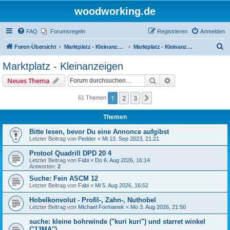
woodworking.de
FAQ
Forumsregeln
Registrieren
Anmelden
S
Foren-Übersicht
Marktplatz - Kleinanzeigen auf Woodworking.de
Marktplatz - Kleinanzeigen
u
Marktplatz - Kleinanzeigen
c
Suche
Erweiterte Suche
Neues Thema
h
e
1
2
3
Nächste
61 Themen
Themen
Bitte lesen, bevor Du eine Annonce aufgibst
Letzter Beitrag von
Pedder
«
Mi 13. Sep 2023, 21:21
Protool Quadrill DPD 20 4
Letzter Beitrag von
Fabi
«
Do 6. Aug 2026, 16:14
Antworten:
2
Suche: Fein ASCM 12
Letzter Beitrag von
Fabi
«
Mi 5. Aug 2026, 16:52
Hobelkonvolut - Profil-, Zahn-, Nuthobel
Letzter Beitrag von
Michael Formanek
«
Mo 3. Aug 2026, 21:50
suche: kleine bohrwinde ("kuri kuri") und starret winkel
("13MA")