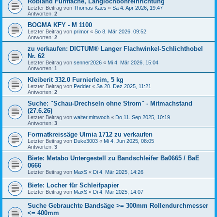
Robland Fünffache, Langlochbohreinrichtung
Letzter Beitrag von
Thomas Kaes
«
Sa 4. Apr 2026, 19:47
Antworten:
2
BOGMA KFY - M 1100
Letzter Beitrag von
primor
«
So 8. Mär 2026, 09:52
Antworten:
2
zu verkaufen: DICTUM® Langer Flachwinkel-Schlichthobel
Nr. 62
Letzter Beitrag von
senner2026
«
Mi 4. Mär 2026, 15:04
Antworten:
1
Kleiberit 332.0 Furnierleim, 5 kg
Letzter Beitrag von
Pedder
«
Sa 20. Dez 2025, 11:21
Antworten:
2
Suche: "Schau-Drechseln ohne Strom" - Mitmachstand
(27.6.26)
Letzter Beitrag von
walter.mittwoch
«
Do 11. Sep 2025, 10:19
Antworten:
3
Formatkreissäge Ulmia 1712 zu verkaufen
Letzter Beitrag von
Duke3003
«
Mi 4. Jun 2025, 08:05
Antworten:
3
Biete: Metabo Untergestell zu Bandschleifer Ba0665 / BaE
0666
Letzter Beitrag von
MaxS
«
Di 4. Mär 2025, 14:26
Biete: Locher für Schleifpapier
Letzter Beitrag von
MaxS
«
Di 4. Mär 2025, 14:07
Suche Gebrauchte Bandsäge >= 300mm Rollendurchmesser
<= 400mm