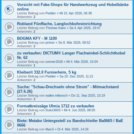
Vorsicht mit Fake-Shops für Handwerkzeug und Hobelbänke
online
Letzter Beitrag von
Pedder
«
Mi 15. Apr 2026, 06:38
Antworten:
2
Robland Fünffache, Langlochbohreinrichtung
Letzter Beitrag von
Thomas Kaes
«
Sa 4. Apr 2026, 19:47
Antworten:
2
BOGMA KFY - M 1100
Letzter Beitrag von
primor
«
So 8. Mär 2026, 09:52
Antworten:
2
zu verkaufen: DICTUM® Langer Flachwinkel-Schlichthobel
Nr. 62
Letzter Beitrag von
senner2026
«
Mi 4. Mär 2026, 15:04
Antworten:
1
Kleiberit 332.0 Furnierleim, 5 kg
Letzter Beitrag von
Pedder
«
Sa 20. Dez 2025, 11:21
Antworten:
2
Suche: "Schau-Drechseln ohne Strom" - Mitmachstand
(27.6.26)
Letzter Beitrag von
walter.mittwoch
«
Do 11. Sep 2025, 10:19
Antworten:
3
Formatkreissäge Ulmia 1712 zu verkaufen
Letzter Beitrag von
Duke3003
«
Mi 4. Jun 2025, 08:05
Antworten:
3
Biete: Metabo Untergestell zu Bandschleifer Ba0665 / BaE
0666
Letzter Beitrag von
MaxS
«
Di 4. Mär 2025, 14:26