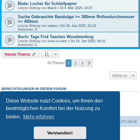
Biete: Locher für Schleifpapier
Letzter Beitrag von
MaxS
«
Di 4. Mär 2025, 14:07
Suche Gebrauchte Bandsäge >= 300mm Rollendurchmesser
<= 400mm
Letzter Beitrag von
vauka
«
Do 30. Jan 2025, 22:19
Antworten:
3
Buch: Tage Frid Teaches Woodworking
Letzter Beitrag von
zwei-zu-eins
«
So 19. Jan 2025, 06:31
Antworten:
1
Neues Thema
1
2
3
Nächste
63 Themen
Gehe zu
BERECHTIGUNGEN IN DIESEM FORUM
Sie dürfen
keine
neuen Themen in diesem Forum erstellen.
Sie dürfen
keine
Antworten zu Themen in diesem Forum erstellen.
Diese Website nutzt Cookies, um Ihnen den
Sie dürfen Ihre Beiträge in diesem Forum
nicht
ändern.
bestmöglichen Komfort bei der Nutzung zu
Sie dürfen Ihre Beiträge in diesem Forum
nicht
löschen.
Sie dürfen
keine
Dateianhänge in diesem Forum erstellen.
bieten.
Mehr erfahren
Foren-Übersicht
Alle Zeiten sind
UTC+02:00
Verstanden!
Powered by
phpBB
® Forum Software © phpBB Limited
Deutsche Übersetzung durch
phpBB.de