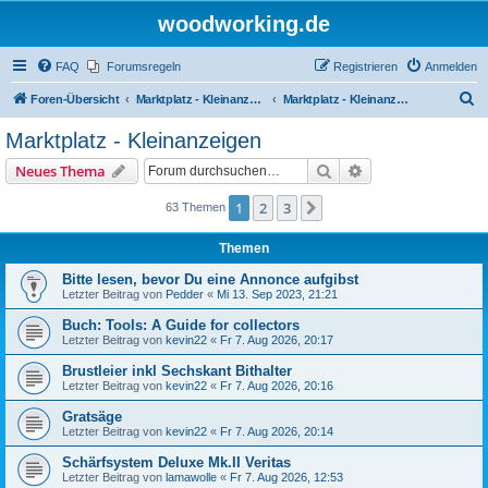
woodworking.de
FAQ
Forumsregeln
Registrieren
Anmelden
S
Foren-Übersicht
Marktplatz - Kleinanzeigen auf Woodworking.de
Marktplatz - Kleinanzeigen
u
Marktplatz - Kleinanzeigen
c
Suche
Erweiterte Suche
Neues Thema
h
e
1
2
3
Nächste
63 Themen
Themen
Bitte lesen, bevor Du eine Annonce aufgibst
Letzter Beitrag von
Pedder
«
Mi 13. Sep 2023, 21:21
Buch: Tools: A Guide for collectors
Letzter Beitrag von
kevin22
«
Fr 7. Aug 2026, 20:17
Brustleier inkl Sechskant Bithalter
Letzter Beitrag von
kevin22
«
Fr 7. Aug 2026, 20:16
Gratsäge
Letzter Beitrag von
kevin22
«
Fr 7. Aug 2026, 20:14
Schärfsystem Deluxe Mk.II Veritas
Letzter Beitrag von
lamawolle
«
Fr 7. Aug 2026, 12:53