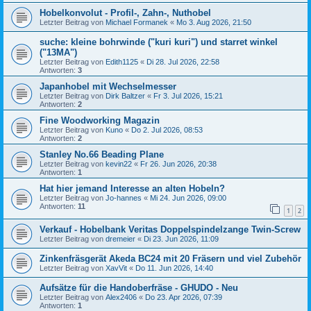
Hobelkonvolut - Profil-, Zahn-, Nuthobel
Letzter Beitrag von
Michael Formanek
«
Mo 3. Aug 2026, 21:50
suche: kleine bohrwinde ("kuri kuri") und starret winkel
("13MA")
Letzter Beitrag von
Edith1125
«
Di 28. Jul 2026, 22:58
Antworten:
3
Japanhobel mit Wechselmesser
Letzter Beitrag von
Dirk Baltzer
«
Fr 3. Jul 2026, 15:21
Antworten:
2
Fine Woodworking Magazin
Letzter Beitrag von
Kuno
«
Do 2. Jul 2026, 08:53
Antworten:
2
Stanley No.66 Beading Plane
Letzter Beitrag von
kevin22
«
Fr 26. Jun 2026, 20:38
Antworten:
1
Hat hier jemand Interesse an alten Hobeln?
Letzter Beitrag von
Jo-hannes
«
Mi 24. Jun 2026, 09:00
Antworten:
11
1
2
Verkauf - Hobelbank Veritas Doppelspindelzange Twin-Screw
Letzter Beitrag von
dremeier
«
Di 23. Jun 2026, 11:09
Zinkenfräsgerät Akeda BC24 mit 20 Fräsern und viel Zubehör
Letzter Beitrag von
XavVit
«
Do 11. Jun 2026, 14:40
Aufsätze für die Handoberfräse - GHUDO - Neu
Letzter Beitrag von
Alex2406
«
Do 23. Apr 2026, 07:39
Antworten:
1