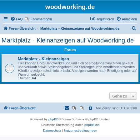
woodworking.de
FAQ
Forumsregeln
Registrieren
Anmelden
S
Foren-Übersicht
Marktplatz - Kleinanzeigen auf Woodworking.de
u
Marktplatz - Kleinanzeigen auf Woodworking.de
c
Forum
h
e
Marktplatz - Kleinanzeigen
Hier können Holz-Handwerkzeuge und Holzbearbeitungsmaschinen gekauft
und verkauft sowie Stellenangebote und Stellengesuche veröffentlicht werden.
Händleranzeigen sind nicht erlaubt. Anzeigen werden nach Erledigung oder auf
Wunsch gelöscht.
Themen:
64
Gehe zu
Foren-Übersicht
Alle Zeiten sind
UTC+02:00
Powered by
phpBB
® Forum Software © phpBB Limited
Deutsche Übersetzung durch
phpBB.de
Datenschutz
|
Nutzungsbedingungen