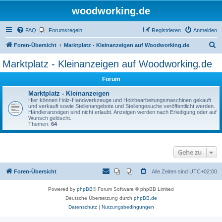
woodworking.de
FAQ
Forumsregeln
Registrieren
Anmelden
S
Foren-Übersicht
Marktplatz - Kleinanzeigen auf Woodworking.de
u
Marktplatz - Kleinanzeigen auf Woodworking.de
c
Forum
h
e
Marktplatz - Kleinanzeigen
Hier können Holz-Handwerkzeuge und Holzbearbeitungsmaschinen gekauft
und verkauft sowie Stellenangebote und Stellengesuche veröffentlicht werden.
Händleranzeigen sind nicht erlaubt. Anzeigen werden nach Erledigung oder auf
Wunsch gelöscht.
Themen:
64
Gehe zu
Foren-Übersicht
Alle Zeiten sind
UTC+02:00
Powered by
phpBB
® Forum Software © phpBB Limited
Deutsche Übersetzung durch
phpBB.de
Datenschutz
|
Nutzungsbedingungen