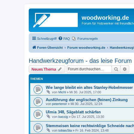
woodworking.de
Forum für Holzwerker mit freundli
Schnellzugriff
FAQ
Forumsregeln
Foren-Übersicht
Forum woodworking.de
Handwerkzeugf
Handwerkzeugforum - das leise Forum
Suche
Erw
Neues Thema
THEMEN
Wie lange bleibt ein altes Stanley-Hobelmesser
von
Michl
»
Mi 30. Jul 2025, 17:00
Ausführung der englischen (feinen) Zinkung
von
petertenor
»
Mi 30. Jul 2025, 12:24
Ulmia 348, Sägeblatt schärfen
von
bassig
»
Do 17. Jul 2025, 13:30
Stemmeisen keine rechtwinklige Schneide nach
von
tobiasSta
»
Fr 16. Feb 2024, 13:48