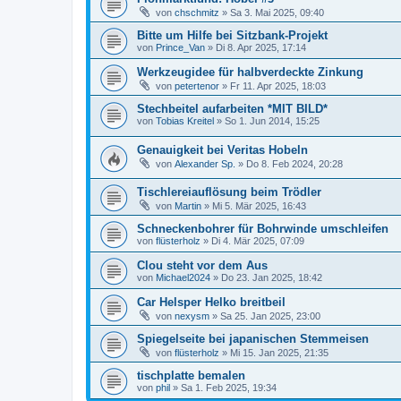
von
chschmitz
»
Sa 3. Mai 2025, 09:40
Bitte um Hilfe bei Sitzbank-Projekt
von
Prince_Van
»
Di 8. Apr 2025, 17:14
Werkzeugidee für halbverdeckte Zinkung
von
petertenor
»
Fr 11. Apr 2025, 18:03
Stechbeitel aufarbeiten *MIT BILD*
von
Tobias Kreitel
»
So 1. Jun 2014, 15:25
Genauigkeit bei Veritas Hobeln
von
Alexander Sp.
»
Do 8. Feb 2024, 20:28
Tischlereiauflösung beim Trödler
von
Martin
»
Mi 5. Mär 2025, 16:43
Schneckenbohrer für Bohrwinde umschleifen
von
flüsterholz
»
Di 4. Mär 2025, 07:09
Clou steht vor dem Aus
von
Michael2024
»
Do 23. Jan 2025, 18:42
Car Helsper Helko breitbeil
von
nexysm
»
Sa 25. Jan 2025, 23:00
Spiegelseite bei japanischen Stemmeisen
von
flüsterholz
»
Mi 15. Jan 2025, 21:35
tischplatte bemalen
von
phil
»
Sa 1. Feb 2025, 19:34