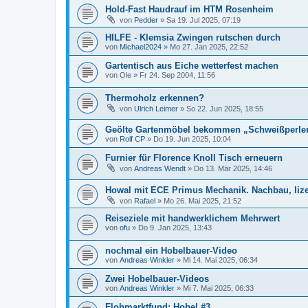
Hold-Fast Haudrauf im HTM Rosenheim
von
Pedder
»
Sa 19. Jul 2025, 07:19
HILFE - Klemsia Zwingen rutschen durch
von
Michael2024
»
Mo 27. Jan 2025, 22:52
Gartentisch aus Eiche wetterfest machen
von
Ole
»
Fr 24. Sep 2004, 11:56
Thermoholz erkennen?
von
Ulrich Leimer
»
So 22. Jun 2025, 18:55
Geölte Gartenmöbel bekommen „Schweißperle
von
Rolf CP
»
Do 19. Jun 2025, 10:04
Furnier für Florence Knoll Tisch erneuern
von
Andreas Wendt
»
Do 13. Mär 2025, 14:46
Howal mit ECE Primus Mechanik. Nachbau, lizen
von
Rafael
»
Mo 26. Mai 2025, 21:52
Reiseziele mit handwerklichem Mehrwert
von
ofu
»
Do 9. Jan 2025, 13:43
nochmal ein Hobelbauer-Video
von
Andreas Winkler
»
Mi 14. Mai 2025, 06:34
Zwei Hobelbauer-Videos
von
Andreas Winkler
»
Mi 7. Mai 2025, 06:33
Flohmarktfund: Hobel #3