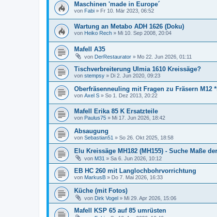
Maschinen 'made in Europe´
von
Fabi
»
Fr 10. Mär 2023, 06:52
Wartung an Metabo ADH 1626 (Doku)
von
Heiko Rech
»
Mi 10. Sep 2008, 20:04
Mafell A35
von
DerRestaurator
»
Mo 22. Jun 2026, 01:11
Tischverbreiterung Ulmia 1610 Kreissäge?
von
stempsy
»
Di 2. Jun 2020, 09:23
Oberfräsenneuling mit Fragen zu Fräsern M12 
von
Axel S
»
So 1. Dez 2013, 20:22
Mafell Erika 85 K Ersatzteile
von
Paulus75
»
Mi 17. Jun 2026, 18:42
Absaugung
von
Sebastian51
»
So 26. Okt 2025, 18:58
Elu Kreissäge MH182 (MH155) - Suche Maße der 
von
M31
»
Sa 6. Jun 2026, 10:12
EB HC 260 mit Langlochbohrvorrichtung
von
MarkusB
»
Do 7. Mai 2026, 16:33
Küche (mit Fotos)
von
Dirk Vogel
»
Mi 29. Apr 2026, 15:06
Mafell KSP 65 auf 85 umrüsten