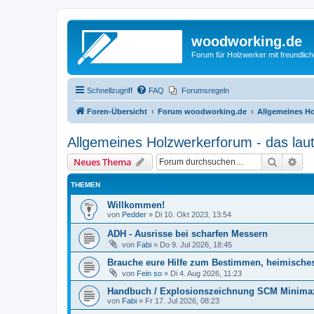
woodworking.de
Forum für Holzwerker mit freundli
Schnellzugriff
FAQ
Forumsregeln
Foren-Übersicht
Forum woodworking.de
Allgemeines Ho
Allgemeines Holzwerkerforum - das lau
Suche
Erw
Neues Thema
THEMEN
Willkommen!
von
Pedder
»
Di 10. Okt 2023, 13:54
ADH - Ausrisse bei scharfen Messern
von
Fabi
»
Do 9. Jul 2026, 18:45
Brauche eure Hilfe zum Bestimmen, heimische
von
Fein so
»
Di 4. Aug 2026, 11:23
Handbuch / Explosionszeichnung SCM Minimax
von
Fabi
»
Fr 17. Jul 2026, 08:23