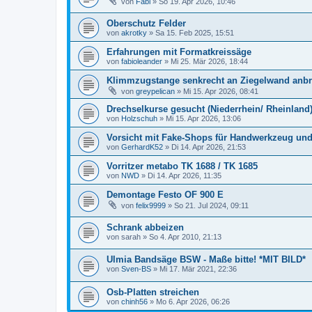
von
Fabi
»
So 19. Apr 2026, 10:46
Oberschutz Felder
von
akrotky
»
Sa 15. Feb 2025, 15:51
Erfahrungen mit Formatkreissäge
von
fabioleander
»
Mi 25. Mär 2026, 18:44
Klimmzugstange senkrecht an Ziegelwand anb
von
greypelican
»
Mi 15. Apr 2026, 08:41
Drechselkurse gesucht (Niederrhein/ Rheinland
von
Holzschuh
»
Mi 15. Apr 2026, 13:06
Vorsicht mit Fake-Shops für Handwerkzeug un
von
GerhardK52
»
Di 14. Apr 2026, 21:53
Vorritzer metabo TK 1688 / TK 1685
von
NWD
»
Di 14. Apr 2026, 11:35
Demontage Festo OF 900 E
von
felix9999
»
So 21. Jul 2024, 09:11
Schrank abbeizen
von
sarah
»
So 4. Apr 2010, 21:13
Ulmia Bandsäge BSW - Maße bitte! *MIT BILD*
von
Sven-BS
»
Mi 17. Mär 2021, 22:36
Osb-Platten streichen
von
chinh56
»
Mo 6. Apr 2026, 06:26