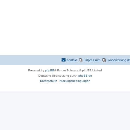
t
w
r
t
e
o
t
w
n
r
e
o
t
n
r
e
t
n
e
n
Kontakt
Impressum
woodworking.de 
Powered by
phpBB
® Forum Software © phpBB Limited
Deutsche Übersetzung durch
phpBB.de
Datenschutz
|
Nutzungsbedingungen