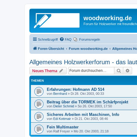
woodworking.de
Forum für Holzwerker mit freundli
Schnellzugriff
FAQ
Forumsregeln
Foren-Übersicht
Forum woodworking.de
Allgemeines Ho
Allgemeines Holzwerkerforum - das lau
Suche
Erw
Neues Thema
THEMEN
Erfahrungen: Hofmann AD 514
von
Bernhard
»
Di 28. Okt 2003, 00:33
Beitrag über die TORMEK im Schärfprojekt
von
Dieter Schmid
»
So 26. Okt 2003, 17:50
Sicheres Arbeiten mit Maschinen, Info
von
Edi Kottmair
»
Di 21. Okt 2003, 08:46
Fein Multimaster
von
Ralf Freyer
»
Mo 20. Okt 2003, 21:18