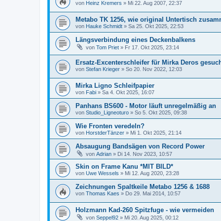
von
Heinz Kremers
»
Mi 22. Aug 2007, 22:37
Metabo TK 1256, wie original Untertisch zusa
von
Hauke Schmidt
»
Sa 25. Okt 2025, 22:53
Längsverbindung eines Deckenbalkens
von
Tom Priet
»
Fr 17. Okt 2025, 23:14
Ersatz-Excenterschleifer für Mirka Deros gesuc
von
Stefan Krieger
»
So 20. Nov 2022, 12:03
Mirka Ligno Schleifpapier
von
Fabi
»
Sa 4. Okt 2025, 16:07
Panhans BS600 - Motor läuft unregelmäßig an
von
Studio_Ligneoturo
»
So 5. Okt 2025, 09:38
Wie Fronten veredeln?
von
HorstderTänzer
»
Mi 1. Okt 2025, 21:14
Absaugung Bandsägen von Record Power
von
Adrian
»
Di 14. Nov 2023, 10:57
Skin on Frame Kanu *MIT BILD*
von
Uwe Wessels
»
Mi 12. Aug 2020, 23:28
Zeichnungen Spaltkeile Metabo 1256 & 1688
von
Thomas Kaes
»
Do 29. Mai 2014, 10:57
Holzmann Kad-260 Spitzfuge - wie vermeiden
von
Seppel92
»
Mi 20. Aug 2025, 00:12