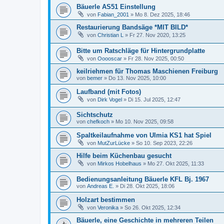
Bäuerle AS51 Einstellung
von
Fabian_2001
»
Mo 8. Dez 2025, 18:46
Restaurierung Bandsäge *MIT BILD*
von
Christian L
»
Fr 27. Nov 2020, 13:25
Bitte um Ratschläge für Hintergrundplatte
von
Ooooscar
»
Fr 28. Nov 2025, 00:50
keilriehmen für Thomas Maschienen Freiburg
von
bemer
»
Do 13. Nov 2025, 10:00
Laufband (mit Fotos)
von
Dirk Vogel
»
Di 15. Jul 2025, 12:47
Sichtschutz
von
chefkoch
»
Mo 10. Nov 2025, 09:58
Spaltkeilaufnahme von Ulmia KS1 hat Spiel
von
MutZurLücke
»
So 10. Sep 2023, 22:26
Hilfe beim Küchenbau gesucht
von
Mirkos Hobelhaus
»
Mo 27. Okt 2025, 11:33
Bedienungsanleitung Bäuerle KFL Bj. 1967
von
Andreas E.
»
Di 28. Okt 2025, 18:06
Holzart bestimmen
von
Veronika
»
So 26. Okt 2025, 12:34
Bäuerle, eine Geschichte in mehreren Teilen