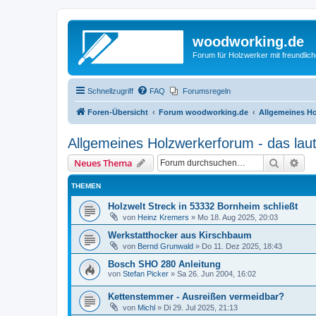
woodworking.de
Forum für Holzwerker mit freundli
Schnellzugriff
FAQ
Forumsregeln
Foren-Übersicht
Forum woodworking.de
Allgemeines Ho
Allgemeines Holzwerkerforum - das lau
Suche
Erw
Neues Thema
THEMEN
Holzwelt Streck in 53332 Bornheim schließt
von
Heinz Kremers
»
Mo 18. Aug 2025, 20:03
Werkstatthocker aus Kirschbaum
von
Bernd Grunwald
»
Do 11. Dez 2025, 18:43
Bosch SHO 280 Anleitung
von
Stefan Picker
»
Sa 26. Jun 2004, 16:02
Kettenstemmer - Ausreißen vermeidbar?
von
Michl
»
Di 29. Jul 2025, 21:13