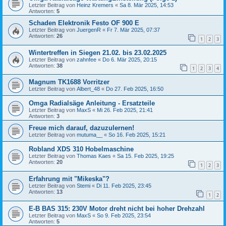
Letzter Beitrag von
Heinz Kremers
«
Sa 8. Mär 2025, 14:53
Antworten:
5
Schaden Elektronik Festo OF 900 E
Letzter Beitrag von
JuergenR
«
Fr 7. Mär 2025, 07:37
Antworten:
26
1
2
3
Wintertreffen in Siegen 21.02. bis 23.02.2025
Letzter Beitrag von
zahnfee
«
Do 6. Mär 2025, 20:15
Antworten:
38
1
2
3
4
Magnum TK1688 Vorritzer
Letzter Beitrag von
Albert_48
«
Do 27. Feb 2025, 16:50
Omga Radialsäge Anleitung - Ersatzteile
Letzter Beitrag von
MaxS
«
Mi 26. Feb 2025, 21:41
Antworten:
3
Freue mich darauf, dazuzulernen!
Letzter Beitrag von
mutuma__
«
So 16. Feb 2025, 15:21
Robland XDS 310 Hobelmaschine
Letzter Beitrag von
Thomas Kaes
«
Sa 15. Feb 2025, 19:25
Antworten:
20
1
2
3
Erfahrung mit "Mikeska"?
Letzter Beitrag von
Stemi
«
Di 11. Feb 2025, 23:45
Antworten:
13
1
2
E-B BAS 315: 230V Motor dreht nicht bei hoher Drehzahl
Letzter Beitrag von
MaxS
«
So 9. Feb 2025, 23:54
Antworten:
5