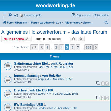
woodworking.de
FAQ
Forumsregeln
Registrieren
Anmelden
S
Foren-Übersicht
Forum woodworking.de
Allgemeines Holzwerkerforum - das laute Forum
u
Allgemeines Holzwerkerforum - das laute Forum
c
Suche
Erweiterte Suche
Neues Thema
h
e
Seite
5
von
365
1
3
4
5
6
7
365
Vorherige
Nächst
9104 Themen
…
…
Themen
Satiniermaschine Elektronik Reparatur
Letzter Beitrag von
Fabi
«
Mi 14. Mai 2025, 15:09
Antworten:
7
Innenausbausäge von HolzHer
Letzter Beitrag von
joerg
«
Mi 7. Mai 2025, 15:57
Antworten:
19
1
2
Drechselbank Elu DB 180
Letzter Beitrag von
Jakob_N
«
Fr 25. Apr 2025, 19:53
Antworten:
13
1
2
EW Bandsäge USB 1
Letzter Beitrag von
Pedder
«
Mo 21. Apr 2025, 16:03