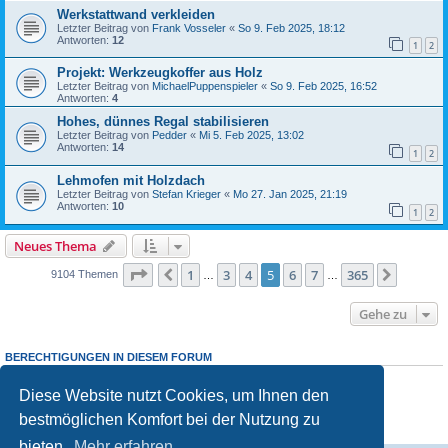
Werkstattwand verkleiden
Letzter Beitrag von
Frank Vosseler
«
So 9. Feb 2025, 18:12
Antworten:
12
1
2
Projekt: Werkzeugkoffer aus Holz
Letzter Beitrag von
MichaelPuppenspieler
«
So 9. Feb 2025, 16:52
Antworten:
4
Hohes, dünnes Regal stabilisieren
Letzter Beitrag von
Pedder
«
Mi 5. Feb 2025, 13:02
Antworten:
14
1
2
Lehmofen mit Holzdach
Letzter Beitrag von
Stefan Krieger
«
Mo 27. Jan 2025, 21:19
Antworten:
10
1
2
Neues Thema
Seite
5
von
365
1
3
4
5
6
7
365
Vorherige
Nächst
9104 Themen
…
…
Gehe zu
BERECHTIGUNGEN IN DIESEM FORUM
Sie dürfen
keine
neuen Themen in diesem Forum erstellen.
Sie dürfen
keine
Antworten zu Themen in diesem Forum erstellen.
Diese Website nutzt Cookies, um Ihnen den
Sie dürfen Ihre Beiträge in diesem Forum
nicht
ändern.
bestmöglichen Komfort bei der Nutzung zu
Sie dürfen Ihre Beiträge in diesem Forum
nicht
löschen.
Sie dürfen
keine
Dateianhänge in diesem Forum erstellen.
bieten.
Mehr erfahren