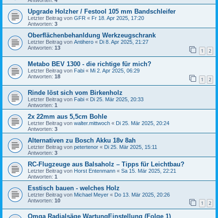
Antworten:
4
Upgrade Holzher / Festool 105 mm Bandschleifer
Letzter Beitrag von
GFR
«
Fr 18. Apr 2025, 17:20
Antworten:
3
Oberflächenbehanldung Werkzeugschrank
Letzter Beitrag von
Antihero
«
Di 8. Apr 2025, 21:27
Antworten:
13
1
2
Metabo BEV 1300 - die richtige für mich?
Letzter Beitrag von
Fabi
«
Mi 2. Apr 2025, 06:29
Antworten:
18
1
2
Rinde löst sich vom Birkenholz
Letzter Beitrag von
Fabi
«
Di 25. Mär 2025, 20:33
Antworten:
1
2x 22mm aus 5,5cm Bohle
Letzter Beitrag von
walter.mittwoch
«
Di 25. Mär 2025, 20:24
Antworten:
3
Alternativen zu Bosch Akku 18v 8ah
Letzter Beitrag von
petertenor
«
Di 25. Mär 2025, 15:11
Antworten:
3
RC-Flugzeuge aus Balsaholz – Tipps für Leichtbau?
Letzter Beitrag von
Horst Entenmann
«
Sa 15. Mär 2025, 22:21
Antworten:
1
Esstisch bauen - welches Holz
Letzter Beitrag von
Michael Meyer
«
Do 13. Mär 2025, 20:26
Antworten:
10
1
2
Omga Radialsäge WartungEinstellung (Folge 1)