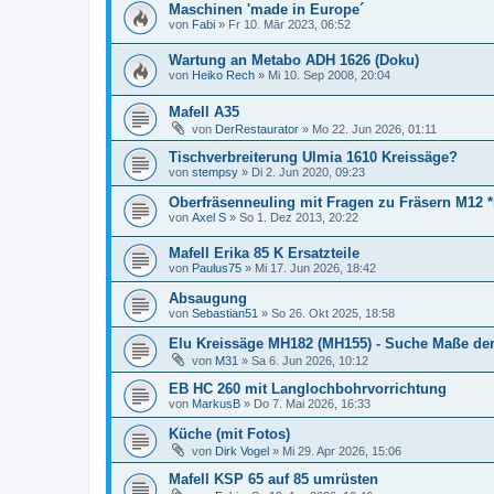
Maschinen 'made in Europe´
von
Fabi
»
Fr 10. Mär 2023, 06:52
Wartung an Metabo ADH 1626 (Doku)
von
Heiko Rech
»
Mi 10. Sep 2008, 20:04
Mafell A35
von
DerRestaurator
»
Mo 22. Jun 2026, 01:11
Tischverbreiterung Ulmia 1610 Kreissäge?
von
stempsy
»
Di 2. Jun 2020, 09:23
Oberfräsenneuling mit Fragen zu Fräsern M12 
von
Axel S
»
So 1. Dez 2013, 20:22
Mafell Erika 85 K Ersatzteile
von
Paulus75
»
Mi 17. Jun 2026, 18:42
Absaugung
von
Sebastian51
»
So 26. Okt 2025, 18:58
Elu Kreissäge MH182 (MH155) - Suche Maße der 
von
M31
»
Sa 6. Jun 2026, 10:12
EB HC 260 mit Langlochbohrvorrichtung
von
MarkusB
»
Do 7. Mai 2026, 16:33
Küche (mit Fotos)
von
Dirk Vogel
»
Mi 29. Apr 2026, 15:06
Mafell KSP 65 auf 85 umrüsten