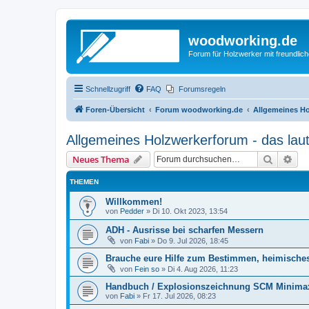
woodworking.de
Forum für Holzwerker mit freundli
Schnellzugriff
FAQ
Forumsregeln
Foren-Übersicht
Forum woodworking.de
Allgemeines Ho
Allgemeines Holzwerkerforum - das lau
Suche
Erw
Neues Thema
THEMEN
Willkommen!
von
Pedder
»
Di 10. Okt 2023, 13:54
ADH - Ausrisse bei scharfen Messern
von
Fabi
»
Do 9. Jul 2026, 18:45
Brauche eure Hilfe zum Bestimmen, heimische
von
Fein so
»
Di 4. Aug 2026, 11:23
Handbuch / Explosionszeichnung SCM Minimax
von
Fabi
»
Fr 17. Jul 2026, 08:23