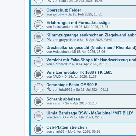
von
Fabi
»
So 19. Apr 2026, 10:46
Oberschutz Felder
von
akrotky
»
Sa 15. Feb 2025, 15:51
Erfahrungen mit Formatkreissäge
von
fabioleander
»
Mi 25. Mär 2026, 18:44
Klimmzugstange senkrecht an Ziegelwand anb
von
greypelican
»
Mi 15. Apr 2026, 08:41
Drechselkurse gesucht (Niederrhein/ Rheinland
von
Holzschuh
»
Mi 15. Apr 2026, 13:06
Vorsicht mit Fake-Shops für Handwerkzeug un
von
GerhardK52
»
Di 14. Apr 2026, 21:53
Vorritzer metabo TK 1688 / TK 1685
von
NWD
»
Di 14. Apr 2026, 11:35
Demontage Festo OF 900 E
von
felix9999
»
So 21. Jul 2024, 09:11
Schrank abbeizen
von
sarah
»
So 4. Apr 2010, 21:13
Ulmia Bandsäge BSW - Maße bitte! *MIT BILD*
von
Sven-BS
»
Mi 17. Mär 2021, 22:36
Osb-Platten streichen
von
chinh56
»
Mo 6. Apr 2026, 06:26