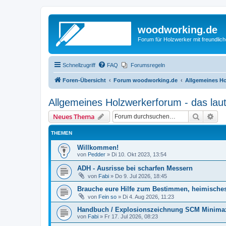
woodworking.de
Forum für Holzwerker mit freundli
Schnellzugriff
FAQ
Forumsregeln
Foren-Übersicht
Forum woodworking.de
Allgemeines Ho
Allgemeines Holzwerkerforum - das lau
Suche
Erw
Neues Thema
THEMEN
Willkommen!
von
Pedder
»
Di 10. Okt 2023, 13:54
ADH - Ausrisse bei scharfen Messern
von
Fabi
»
Do 9. Jul 2026, 18:45
Brauche eure Hilfe zum Bestimmen, heimische
von
Fein so
»
Di 4. Aug 2026, 11:23
Handbuch / Explosionszeichnung SCM Minimax
von
Fabi
»
Fr 17. Jul 2026, 08:23