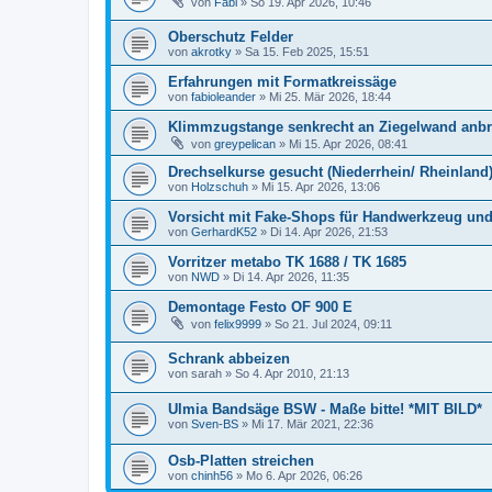
von
Fabi
»
So 19. Apr 2026, 10:46
Oberschutz Felder
von
akrotky
»
Sa 15. Feb 2025, 15:51
Erfahrungen mit Formatkreissäge
von
fabioleander
»
Mi 25. Mär 2026, 18:44
Klimmzugstange senkrecht an Ziegelwand anb
von
greypelican
»
Mi 15. Apr 2026, 08:41
Drechselkurse gesucht (Niederrhein/ Rheinland
von
Holzschuh
»
Mi 15. Apr 2026, 13:06
Vorsicht mit Fake-Shops für Handwerkzeug un
von
GerhardK52
»
Di 14. Apr 2026, 21:53
Vorritzer metabo TK 1688 / TK 1685
von
NWD
»
Di 14. Apr 2026, 11:35
Demontage Festo OF 900 E
von
felix9999
»
So 21. Jul 2024, 09:11
Schrank abbeizen
von
sarah
»
So 4. Apr 2010, 21:13
Ulmia Bandsäge BSW - Maße bitte! *MIT BILD*
von
Sven-BS
»
Mi 17. Mär 2021, 22:36
Osb-Platten streichen
von
chinh56
»
Mo 6. Apr 2026, 06:26