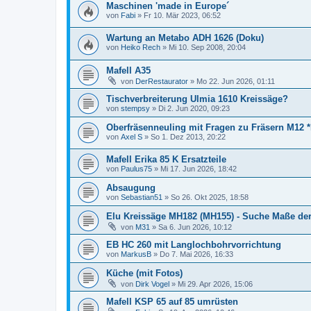
Maschinen 'made in Europe´
von
Fabi
»
Fr 10. Mär 2023, 06:52
Wartung an Metabo ADH 1626 (Doku)
von
Heiko Rech
»
Mi 10. Sep 2008, 20:04
Mafell A35
von
DerRestaurator
»
Mo 22. Jun 2026, 01:11
Tischverbreiterung Ulmia 1610 Kreissäge?
von
stempsy
»
Di 2. Jun 2020, 09:23
Oberfräsenneuling mit Fragen zu Fräsern M12 
von
Axel S
»
So 1. Dez 2013, 20:22
Mafell Erika 85 K Ersatzteile
von
Paulus75
»
Mi 17. Jun 2026, 18:42
Absaugung
von
Sebastian51
»
So 26. Okt 2025, 18:58
Elu Kreissäge MH182 (MH155) - Suche Maße der 
von
M31
»
Sa 6. Jun 2026, 10:12
EB HC 260 mit Langlochbohrvorrichtung
von
MarkusB
»
Do 7. Mai 2026, 16:33
Küche (mit Fotos)
von
Dirk Vogel
»
Mi 29. Apr 2026, 15:06
Mafell KSP 65 auf 85 umrüsten