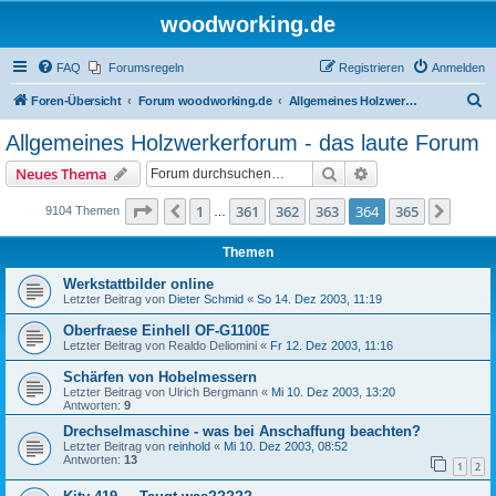
woodworking.de
FAQ
Forumsregeln
Registrieren
Anmelden
S
Foren-Übersicht
Forum woodworking.de
Allgemeines Holzwerkerforum - das laute Forum
u
Allgemeines Holzwerkerforum - das laute Forum
c
Suche
Erweiterte Suche
Neues Thema
h
e
Seite
364
von
365
1
361
362
363
364
365
Vorherige
Nächs
9104 Themen
…
Themen
Werkstattbilder online
Letzter Beitrag von
Dieter Schmid
«
So 14. Dez 2003, 11:19
Oberfraese Einhell OF-G1100E
Letzter Beitrag von
Realdo Deliomini
«
Fr 12. Dez 2003, 11:16
Schärfen von Hobelmessern
Letzter Beitrag von
Ulrich Bergmann
«
Mi 10. Dez 2003, 13:20
Antworten:
9
Drechselmaschine - was bei Anschaffung beachten?
Letzter Beitrag von
reinhold
«
Mi 10. Dez 2003, 08:52
Antworten:
13
1
2