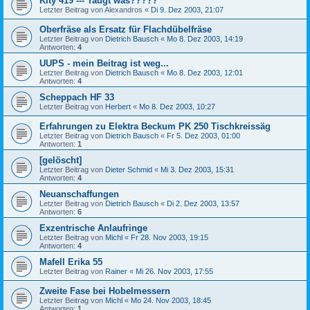
Kity 419 --- Taugt was?????
Letzter Beitrag von
Alexandros
«
Di 9. Dez 2003, 21:07
Oberfräse als Ersatz für Flachdübelfräse
Letzter Beitrag von
Dietrich Bausch
«
Mo 8. Dez 2003, 14:19
Antworten:
4
UUPS - mein Beitrag ist weg...
Letzter Beitrag von
Dietrich Bausch
«
Mo 8. Dez 2003, 12:01
Antworten:
4
Scheppach HF 33
Letzter Beitrag von
Herbert
«
Mo 8. Dez 2003, 10:27
Erfahrungen zu Elektra Beckum PK 250 Tischkreissäg
Letzter Beitrag von
Dietrich Bausch
«
Fr 5. Dez 2003, 01:00
Antworten:
1
[gelöscht]
Letzter Beitrag von
Dieter Schmid
«
Mi 3. Dez 2003, 15:31
Antworten:
4
Neuanschaffungen
Letzter Beitrag von
Dietrich Bausch
«
Di 2. Dez 2003, 13:57
Antworten:
6
Exzentrische Anlaufringe
Letzter Beitrag von
Michl
«
Fr 28. Nov 2003, 19:15
Antworten:
4
Mafell Erika 55
Letzter Beitrag von
Rainer
«
Mi 26. Nov 2003, 17:55
Zweite Fase bei Hobelmessern
Letzter Beitrag von
Michl
«
Mo 24. Nov 2003, 18:45
Antworten:
1