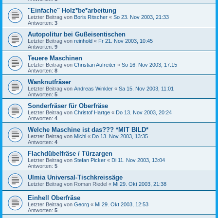
"Einfache" Holz*be*arbeitung
Letzter Beitrag von
Boris Ritscher
«
So 23. Nov 2003, 21:33
Antworten:
3
Autopolitur bei Gußeisentischen
Letzter Beitrag von
reinhold
«
Fr 21. Nov 2003, 10:45
Antworten:
9
Teuere Maschinen
Letzter Beitrag von
Christian Aufreiter
«
So 16. Nov 2003, 17:15
Antworten:
8
Wanknutfräser
Letzter Beitrag von
Andreas Winkler
«
Sa 15. Nov 2003, 11:01
Antworten:
5
Sonderfräser für Oberfräse
Letzter Beitrag von
Christof Hartge
«
Do 13. Nov 2003, 20:24
Antworten:
4
Welche Maschine ist das??? *MIT BILD*
Letzter Beitrag von
Michl
«
Do 13. Nov 2003, 13:35
Antworten:
4
Flachdübelfräse / Türzargen
Letzter Beitrag von
Stefan Picker
«
Di 11. Nov 2003, 13:04
Antworten:
5
Ulmia Universal-Tischkreissäge
Letzter Beitrag von
Roman Riedel
«
Mi 29. Okt 2003, 21:38
Einhell Oberfräse
Letzter Beitrag von
Georg
«
Mi 29. Okt 2003, 12:53
Antworten:
5