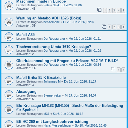
Maschinen 'made in Europe´
Letzter Beitrag von
Fabi
«
Sa 4. Jul 2026, 11:06
Antworten:
43
1
2
3
4
5
Wartung an Metabo ADH 1626 (Doku)
Letzter Beitrag von
bensemane
«
Di 23. Jun 2026, 09:07
Antworten:
39
1
2
3
4
Mafell A35
Letzter Beitrag von
DerRestaurator
«
Mo 22. Jun 2026, 01:11
Tischverbreiterung Ulmia 1610 Kreissäge?
Letzter Beitrag von
DerRestaurator
«
Mo 22. Jun 2026, 01:02
Antworten:
2
Oberfräsenneuling mit Fragen zu Fräsern M12 *MIT BILD*
Letzter Beitrag von
DerRestaurator
«
Mo 22. Jun 2026, 00:36
Antworten:
14
1
2
Mafell Erika 85 K Ersatzteile
Letzter Beitrag von
Johannes M
«
Do 18. Jun 2026, 21:27
Antworten:
3
Absaugung
Letzter Beitrag von
Sternenreiter
«
Mi 17. Jun 2026, 14:07
Antworten:
5
Elu Kreissäge MH182 (MH155) - Suche Maße der Befestigung
für Spaltkeil
Letzter Beitrag von
M31
«
Sa 6. Jun 2026, 10:12
EB HC 260 mit Langlochbohrvorrichtung
Letzter Beitrag von
Hans Messerklinger
«
So 10. Mai 2026, 16:48