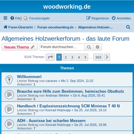
woodworking.de
FAQ
Forumsregeln
Registrieren
Anmelden
S
Foren-Übersicht
Forum woodworking.de
Allgemeines Holzwerkerforum - das laute Forum
u
Allgemeines Holzwerkerforum - das laute Forum
c
Suche
Erweiterte Suche
Neues Thema
h
e
Seite
1
von
365
1
2
3
4
5
365
Nächste
9104 Themen
…
Themen
Willkommen!
Letzter Beitrag von
caraxes
«
Mo 2. Sep 2024, 11:02
Antworten:
1
Brauche eure Hilfe zum Bestimmen, heimisches Obstholz
Letzter Beitrag von
Andreas Winkler
«
Do 6. Aug 2026, 05:41
Antworten:
5
Handbuch / Explosionszeichnung SCM Minimax T 40 N
Letzter Beitrag von
Konrad Holzkopp
«
Sa 25. Jul 2026, 19:10
Antworten:
7
ADH - Ausrisse bei scharfen Messern
Letzter Beitrag von
Konrad Holzkopp
«
Sa 25. Jul 2026, 19:06
Antworten:
7