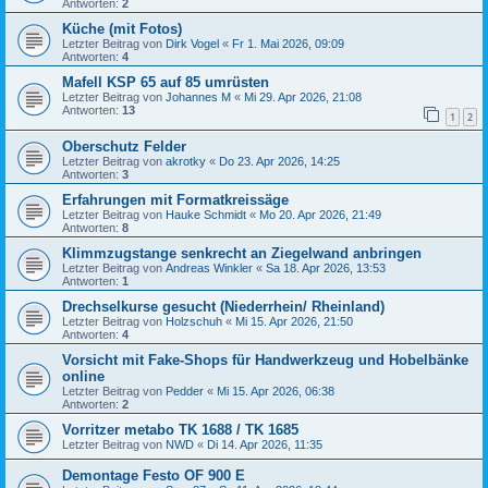
Antworten:
2
Küche (mit Fotos)
Letzter Beitrag von
Dirk Vogel
«
Fr 1. Mai 2026, 09:09
Antworten:
4
Mafell KSP 65 auf 85 umrüsten
Letzter Beitrag von
Johannes M
«
Mi 29. Apr 2026, 21:08
Antworten:
13
1
2
Oberschutz Felder
Letzter Beitrag von
akrotky
«
Do 23. Apr 2026, 14:25
Antworten:
3
Erfahrungen mit Formatkreissäge
Letzter Beitrag von
Hauke Schmidt
«
Mo 20. Apr 2026, 21:49
Antworten:
8
Klimmzugstange senkrecht an Ziegelwand anbringen
Letzter Beitrag von
Andreas Winkler
«
Sa 18. Apr 2026, 13:53
Antworten:
1
Drechselkurse gesucht (Niederrhein/ Rheinland)
Letzter Beitrag von
Holzschuh
«
Mi 15. Apr 2026, 21:50
Antworten:
4
Vorsicht mit Fake-Shops für Handwerkzeug und Hobelbänke
online
Letzter Beitrag von
Pedder
«
Mi 15. Apr 2026, 06:38
Antworten:
2
Vorritzer metabo TK 1688 / TK 1685
Letzter Beitrag von
NWD
«
Di 14. Apr 2026, 11:35
Demontage Festo OF 900 E