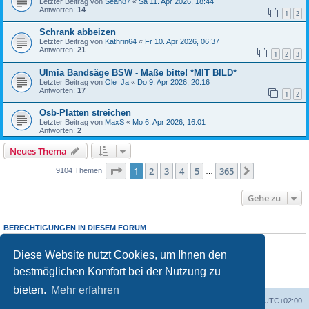
Letzter Beitrag von
Sean87
«
Sa 11. Apr 2026, 18:44
Antworten:
14
1
2
Schrank abbeizen
Letzter Beitrag von
Kathrin64
«
Fr 10. Apr 2026, 06:37
Antworten:
21
1
2
3
Ulmia Bandsäge BSW - Maße bitte! *MIT BILD*
Letzter Beitrag von
Ole_Ja
«
Do 9. Apr 2026, 20:16
Antworten:
17
1
2
Osb-Platten streichen
Letzter Beitrag von
MaxS
«
Mo 6. Apr 2026, 16:01
Antworten:
2
Neues Thema
Seite
1
von
365
1
2
3
4
5
365
Nächste
9104 Themen
…
Gehe zu
BERECHTIGUNGEN IN DIESEM FORUM
Sie dürfen
keine
neuen Themen in diesem Forum erstellen.
Sie dürfen
keine
Antworten zu Themen in diesem Forum erstellen.
Diese Website nutzt Cookies, um Ihnen den
Sie dürfen Ihre Beiträge in diesem Forum
nicht
ändern.
bestmöglichen Komfort bei der Nutzung zu
Sie dürfen Ihre Beiträge in diesem Forum
nicht
löschen.
Sie dürfen
keine
Dateianhänge in diesem Forum erstellen.
bieten.
Mehr erfahren
Foren-Übersicht
Alle Zeiten sind
UTC+02:00