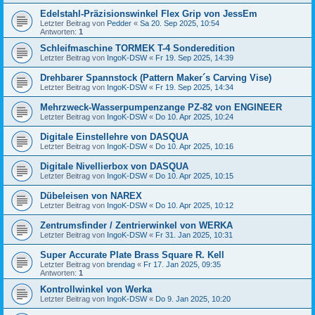
Edelstahl-Präzisionswinkel Flex Grip von JessEm
Letzter Beitrag von
Pedder
«
Sa 20. Sep 2025, 10:54
Antworten:
1
Schleifmaschine TORMEK T-4 Sonderedition
Letzter Beitrag von
IngoK-DSW
«
Fr 19. Sep 2025, 14:39
Drehbarer Spannstock (Pattern Maker´s Carving Vise)
Letzter Beitrag von
IngoK-DSW
«
Fr 19. Sep 2025, 14:34
Mehrzweck-Wasserpumpenzange PZ-82 von ENGINEER
Letzter Beitrag von
IngoK-DSW
«
Do 10. Apr 2025, 10:24
Digitale Einstellehre von DASQUA
Letzter Beitrag von
IngoK-DSW
«
Do 10. Apr 2025, 10:16
Digitale Nivellierbox von DASQUA
Letzter Beitrag von
IngoK-DSW
«
Do 10. Apr 2025, 10:15
Dübeleisen von NAREX
Letzter Beitrag von
IngoK-DSW
«
Do 10. Apr 2025, 10:12
Zentrumsfinder / Zentrierwinkel von WERKA
Letzter Beitrag von
IngoK-DSW
«
Fr 31. Jan 2025, 10:31
Super Accurate Plate Brass Square R. Kell
Letzter Beitrag von
brendag
«
Fr 17. Jan 2025, 09:35
Antworten:
1
Kontrollwinkel von Werka
Letzter Beitrag von
IngoK-DSW
«
Do 9. Jan 2025, 10:20