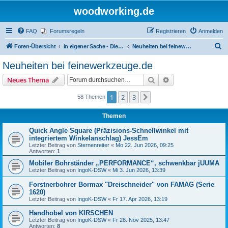
woodworking.de
FAQ
Forumsregeln
Registrieren
Anmelden
S
Foren-Übersicht
in eigener Sache - Dieter Schmid Werkzeuge GmbH
Neuheiten bei feinewerkzeuge.de
u
Neuheiten bei feinewerkzeuge.de
c
Suche
Erweiterte Suche
Neues Thema
h
e
1
2
3
Nächste
58 Themen
Themen
Quick Angle Square (Präzisions-Schnellwinkel mit
integriertem Winkelanschlag) JessEm
Letzter Beitrag von
Sternenreiter
«
Mo 22. Jun 2026, 09:25
Antworten:
1
Mobiler Bohrständer „PERFORMANCE“, schwenkbar jUUMA
Letzter Beitrag von
IngoK-DSW
«
Mi 3. Jun 2026, 13:39
Forstnerbohrer Bormax "Dreischneider" von FAMAG (Serie
1620)
Letzter Beitrag von
IngoK-DSW
«
Fr 17. Apr 2026, 13:19
Handhobel von KIRSCHEN
Letzter Beitrag von
IngoK-DSW
«
Fr 28. Nov 2025, 13:47
Antworten:
8