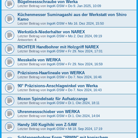
Bügelmessschraube von Werka
Letzter Beitrag von
IngoK-DSW
«
Do 9. Jan 2025, 10:09
Küchenmesser Suminagashi aus der Werkstatt von Shiro
Kamo
Letzter Beitrag von
IngoK-DSW
«
Mo 16. Dez 2024, 15:50
Werkstück-Niederhalter von NAREX
Letzter Beitrag von
IngoK-DSW
«
Mo 2. Dez 2024, 09:19
Antworten:
4
RICHTER Handbohrer mit Holzgriff NAREX
Letzter Beitrag von
IngoK-DSW
«
Fr 29. Nov 2024, 17:01
Messkeile von WERKA
Letzter Beitrag von
IngoK-DSW
«
Fr 29. Nov 2024, 16:59
Präzisions-Haarlineale von WERKA
Letzter Beitrag von
IngoK-DSW
«
Do 7. Nov 2024, 16:46
90° Präzisions-Anschlagwinkel von Werka
Letzter Beitrag von
IngoK-DSW
«
Do 7. Nov 2024, 16:43
Moxon Spindelsatz für Aufsatzzange
Letzter Beitrag von
IngoK-DSW
«
Di 1. Okt 2024, 18:11
Uhrenmessschieber von WERKA
Letzter Beitrag von
IngoK-DSW
«
Di 1. Okt 2024, 14:04
Handy 160 Kugihiki von Z-SAW
Letzter Beitrag von
IngoK-DSW
«
Mi 18. Sep 2024, 17:19
Schlangenbohrer Form "IRWIN" mit konischem