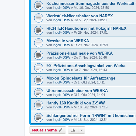
Küchenmesser Suminagashi aus der Werkstatt
von
IngoK-DSW
»
Mo 16. Dez 2024, 15:50
Werkstück-Niederhalter von NAREX
von
IngoK-DSW
»
Do 5. Sep 2024, 08:29
RICHTER Handbohrer mit Holzgriff NAREX
von
IngoK-DSW
»
Fr 29. Nov 2024, 17:01
Messkeile von WERKA
von
IngoK-DSW
»
Fr 29. Nov 2024, 16:59
Präzisions-Haarlineale von WERKA
von
IngoK-DSW
»
Do 7. Nov 2024, 16:46
90° Präzisions-Anschlagwinkel von Werka
von
IngoK-DSW
»
Do 7. Nov 2024, 16:43
Moxon Spindelsatz für Aufsatzzange
von
IngoK-DSW
»
Di 1. Okt 2024, 18:11
Uhrenmessschieber von WERKA
von
IngoK-DSW
»
Di 1. Okt 2024, 14:04
Handy 160 Kugihiki von Z-SAW
von
IngoK-DSW
»
Mi 18. Sep 2024, 17:19
Schlangenbohrer Form "IRWIN" mit konischem 
von
IngoK-DSW
»
Mi 18. Sep 2024, 12:54
Neues Thema