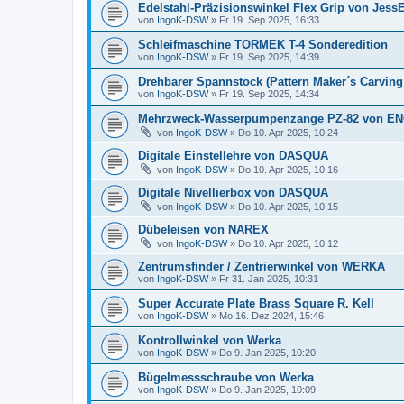
Edelstahl-Präzisionswinkel Flex Grip von Jes
von
IngoK-DSW
»
Fr 19. Sep 2025, 16:33
Schleifmaschine TORMEK T-4 Sonderedition
von
IngoK-DSW
»
Fr 19. Sep 2025, 14:39
Drehbarer Spannstock (Pattern Maker´s Carving
von
IngoK-DSW
»
Fr 19. Sep 2025, 14:34
Mehrzweck-Wasserpumpenzange PZ-82 von E
von
IngoK-DSW
»
Do 10. Apr 2025, 10:24
Digitale Einstellehre von DASQUA
von
IngoK-DSW
»
Do 10. Apr 2025, 10:16
Digitale Nivellierbox von DASQUA
von
IngoK-DSW
»
Do 10. Apr 2025, 10:15
Dübeleisen von NAREX
von
IngoK-DSW
»
Do 10. Apr 2025, 10:12
Zentrumsfinder / Zentrierwinkel von WERKA
von
IngoK-DSW
»
Fr 31. Jan 2025, 10:31
Super Accurate Plate Brass Square R. Kell
von
IngoK-DSW
»
Mo 16. Dez 2024, 15:46
Kontrollwinkel von Werka
von
IngoK-DSW
»
Do 9. Jan 2025, 10:20
Bügelmessschraube von Werka
von
IngoK-DSW
»
Do 9. Jan 2025, 10:09