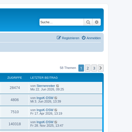
Suche
Erweiterte Suche
Registrieren
Anmelden
1
2
3
Nächste
58 Themen
ZUGRIFFE
LETZTER BEITRAG
L
von
Sternenreiter
Z
28474
e
Mo 22. Jun 2026, 09:25
t
u
z
L
von
IngoK-DSW
Z
4806
t
e
Mi 3. Jun 2026, 13:39
g
e
t
r
u
z
L
von
IngoK-DSW
r
B
Z
7510
t
e
Fr 17. Apr 2026, 13:19
e
g
e
t
i
i
r
u
z
t
L
von
IngoK-DSW
r
B
Z
140318
t
r
e
f
Fr 28. Nov 2025, 13:47
e
g
e
a
t
i
i
r
u
g