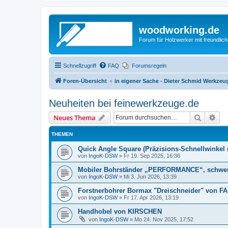
woodworking.de
Forum für Holzwerker mit freundli
Schnellzugriff
FAQ
Forumsregeln
Foren-Übersicht
in eigener Sache - Dieter Schmid Werkz
Neuheiten bei feinewerkzeuge.de
Suche
Erw
Neues Thema
THEMEN
Quick Angle Square (Präzisions-Schnellwinkel
von
IngoK-DSW
»
Fr 19. Sep 2025, 16:36
Mobiler Bohrständer „PERFORMANCE“, schwe
von
IngoK-DSW
»
Mi 3. Jun 2026, 13:39
Forstnerbohrer Bormax "Dreischneider" von FA
von
IngoK-DSW
»
Fr 17. Apr 2026, 13:19
Handhobel von KIRSCHEN
von
IngoK-DSW
»
Mo 24. Nov 2025, 17:52