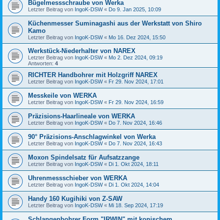
Bügelmessschraube von Werka
Letzter Beitrag von
IngoK-DSW
«
Do 9. Jan 2025, 10:09
Küchenmesser Suminagashi aus der Werkstatt von Shiro
Kamo
Letzter Beitrag von
IngoK-DSW
«
Mo 16. Dez 2024, 15:50
Werkstück-Niederhalter von NAREX
Letzter Beitrag von
IngoK-DSW
«
Mo 2. Dez 2024, 09:19
Antworten:
4
RICHTER Handbohrer mit Holzgriff NAREX
Letzter Beitrag von
IngoK-DSW
«
Fr 29. Nov 2024, 17:01
Messkeile von WERKA
Letzter Beitrag von
IngoK-DSW
«
Fr 29. Nov 2024, 16:59
Präzisions-Haarlineale von WERKA
Letzter Beitrag von
IngoK-DSW
«
Do 7. Nov 2024, 16:46
90° Präzisions-Anschlagwinkel von Werka
Letzter Beitrag von
IngoK-DSW
«
Do 7. Nov 2024, 16:43
Moxon Spindelsatz für Aufsatzzange
Letzter Beitrag von
IngoK-DSW
«
Di 1. Okt 2024, 18:11
Uhrenmessschieber von WERKA
Letzter Beitrag von
IngoK-DSW
«
Di 1. Okt 2024, 14:04
Handy 160 Kugihiki von Z-SAW
Letzter Beitrag von
IngoK-DSW
«
Mi 18. Sep 2024, 17:19
Schlangenbohrer Form "IRWIN" mit konischem