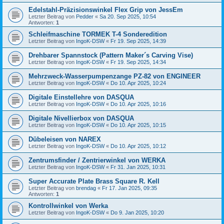
Edelstahl-Präzisionswinkel Flex Grip von JessEm
Letzter Beitrag von
Pedder
«
Sa 20. Sep 2025, 10:54
Antworten:
1
Schleifmaschine TORMEK T-4 Sonderedition
Letzter Beitrag von
IngoK-DSW
«
Fr 19. Sep 2025, 14:39
Drehbarer Spannstock (Pattern Maker´s Carving Vise)
Letzter Beitrag von
IngoK-DSW
«
Fr 19. Sep 2025, 14:34
Mehrzweck-Wasserpumpenzange PZ-82 von ENGINEER
Letzter Beitrag von
IngoK-DSW
«
Do 10. Apr 2025, 10:24
Digitale Einstellehre von DASQUA
Letzter Beitrag von
IngoK-DSW
«
Do 10. Apr 2025, 10:16
Digitale Nivellierbox von DASQUA
Letzter Beitrag von
IngoK-DSW
«
Do 10. Apr 2025, 10:15
Dübeleisen von NAREX
Letzter Beitrag von
IngoK-DSW
«
Do 10. Apr 2025, 10:12
Zentrumsfinder / Zentrierwinkel von WERKA
Letzter Beitrag von
IngoK-DSW
«
Fr 31. Jan 2025, 10:31
Super Accurate Plate Brass Square R. Kell
Letzter Beitrag von
brendag
«
Fr 17. Jan 2025, 09:35
Antworten:
1
Kontrollwinkel von Werka
Letzter Beitrag von
IngoK-DSW
«
Do 9. Jan 2025, 10:20