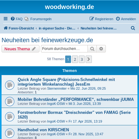
woodworking.de
FAQ
Forumsregeln
Registrieren
Anmelden
S
Foren-Übersicht
in eigener Sache - Dieter Schmid Werkzeuge GmbH
Neuheiten bei feinewerkzeuge.de
u
Neuheiten bei feinewerkzeuge.de
c
Suche
Erweiterte Suche
Neues Thema
h
e
1
2
3
Nächste
58 Themen
Themen
Quick Angle Square (Präzisions-Schnellwinkel mit
integriertem Winkelanschlag) JessEm
Letzter Beitrag von
Sternenreiter
«
Mo 22. Jun 2026, 09:25
Antworten:
1
Mobiler Bohrständer „PERFORMANCE“, schwenkbar jUUMA
Letzter Beitrag von
IngoK-DSW
«
Mi 3. Jun 2026, 13:39
Forstnerbohrer Bormax "Dreischneider" von FAMAG (Serie
1620)
Letzter Beitrag von
IngoK-DSW
«
Fr 17. Apr 2026, 13:19
Handhobel von KIRSCHEN
Letzter Beitrag von
IngoK-DSW
«
Fr 28. Nov 2025, 13:47
Antworten:
8