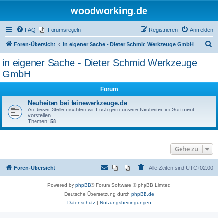
woodworking.de
FAQ
Forumsregeln
Registrieren
Anmelden
S
Foren-Übersicht
in eigener Sache - Dieter Schmid Werkzeuge GmbH
u
in eigener Sache - Dieter Schmid Werkzeuge
c
GmbH
h
Forum
e
Neuheiten bei feinewerkzeuge.de
An dieser Stelle möchten wir Euch gern unsere Neuheiten im Sortiment
vorstellen.
Themen:
58
Gehe zu
Foren-Übersicht
Alle Zeiten sind
UTC+02:00
Powered by
phpBB
® Forum Software © phpBB Limited
Deutsche Übersetzung durch
phpBB.de
Datenschutz
|
Nutzungsbedingungen