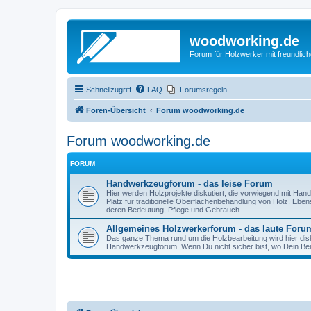
woodworking.de
Forum für Holzwerker mit freundli
Schnellzugriff
FAQ
Forumsregeln
Foren-Übersicht
Forum woodworking.de
Forum woodworking.de
FORUM
Handwerkzeugforum - das leise Forum
Hier werden Holzprojekte diskutiert, die vorwiegend mit Hand
Platz für traditionelle Oberflächenbehandlung von Holz. Eb
deren Bedeutung, Pflege und Gebrauch.
Allgemeines Holzwerkerforum - das laute Foru
Das ganze Thema rund um die Holzbearbeitung wird hier disku
Handwerkzeugforum. Wenn Du nicht sicher bist, wo Dein Beitr