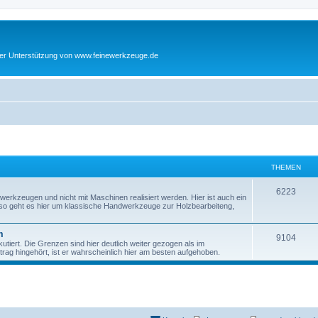
cher Unterstützung von www.feinewerkzeuge.de
THEMEN
T
6223
werkzeugen und nicht mit Maschinen realisiert werden. Hier ist auch ein
enso geht es hier um klassische Handwerkzeuge zur Holzbearbeiteng,
h
e
m
T
9104
tiert. Die Grenzen sind hier deutlich weiter gezogen als im
m
ag hingehört, ist er wahrscheinlich hier am besten aufgehoben.
h
e
e
n
m
e