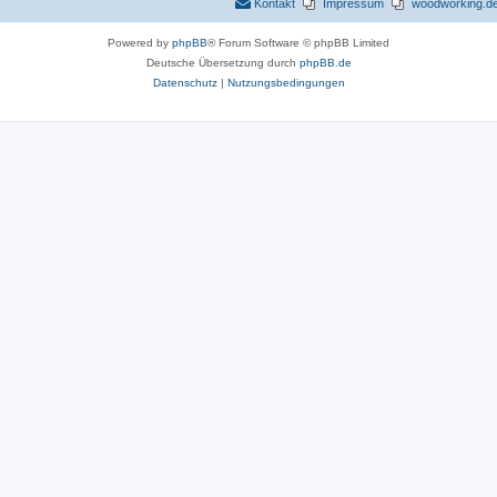
Kontakt
Impressum
woodworking.de 
n
Powered by
phpBB
® Forum Software © phpBB Limited
Deutsche Übersetzung durch
phpBB.de
Datenschutz
|
Nutzungsbedingungen