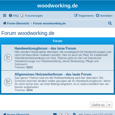
woodworking.de
FAQ
Forumsregeln
Registrieren
Anmelden
S
Foren-Übersicht
Forum woodworking.de
u
Forum woodworking.de
c
Forum
h
e
Handwerkzeugforum - das leise Forum
Hier werden Holzprojekte diskutiert, die vorwiegend mit Handwerkzeugen und
nicht mit Maschinen realisiert werden. Hier ist auch ein Platz für traditionelle
Oberflächenbehandlung von Holz. Ebenso geht es hier um klassische
Handwerkzeuge zur Holzbearbeiteng, deren Bedeutung, Pflege und
Gebrauch.
Themen:
6223
Allgemeines Holzwerkerforum - das laute Forum
Das ganze Thema rund um die Holzbearbeitung wird hier diskutiert. Die
Grenzen sind hier deutlich weiter gezogen als im Handwerkzeugforum. Wenn
Du nicht sicher bist, wo Dein Beitrag hingehört, ist er wahrscheinlich hier am
besten aufgehoben.
Themen:
9104
Gehe zu
Foren-Übersicht
Alle Zeiten sind
UTC+02:00