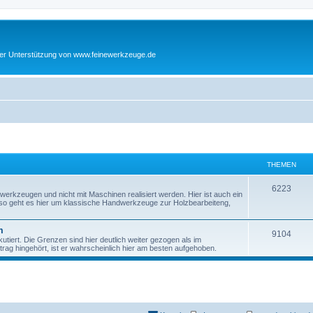
cher Unterstützung von www.feinewerkzeuge.de
THEMEN
T
6223
werkzeugen und nicht mit Maschinen realisiert werden. Hier ist auch ein
enso geht es hier um klassische Handwerkzeuge zur Holzbearbeiteng,
h
e
m
T
9104
tiert. Die Grenzen sind hier deutlich weiter gezogen als im
m
ag hingehört, ist er wahrscheinlich hier am besten aufgehoben.
h
e
e
n
m
e