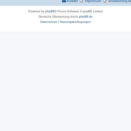
Kontakt
Impressum
woodworking.de 
n
Powered by
phpBB
® Forum Software © phpBB Limited
Deutsche Übersetzung durch
phpBB.de
Datenschutz
|
Nutzungsbedingungen