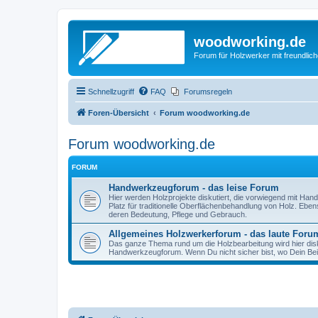
woodworking.de
Forum für Holzwerker mit freundli
Schnellzugriff
FAQ
Forumsregeln
Foren-Übersicht
Forum woodworking.de
Forum woodworking.de
FORUM
Handwerkzeugforum - das leise Forum
Hier werden Holzprojekte diskutiert, die vorwiegend mit Hand
Platz für traditionelle Oberflächenbehandlung von Holz. Eb
deren Bedeutung, Pflege und Gebrauch.
Allgemeines Holzwerkerforum - das laute Foru
Das ganze Thema rund um die Holzbearbeitung wird hier disku
Handwerkzeugforum. Wenn Du nicht sicher bist, wo Dein Beitr