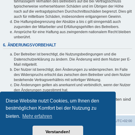
fahrlässigem Verhalten des Betreibers auf die bei Vertragsschluss
typischerweise vorhersehbaren Schäden und im Übrigen der Höhe
nach auf die vertragstypischen Durchschnittsschäden begrenzt. Dies gilt
auch für mittelbare Schäden, insbesondere entgangenen Gewinn.
Die Haftungsbegrenzung der Absätze a bis c gilt sinngemäß auch
zugunsten der Mitarbeiter und Erfüllungsgehilfen des Betreibers.
Ansprüche für eine Haftung aus zwingendem nationalem Recht bleiben
unberührt.
6. ÄNDERUNGSVORBEHALT
Der Betreiber ist berechtigt, die Nutzungsbedingungen und die
Datenschutzerklärung zu ändern. Die Änderung wird dem Nutzer per E-
Mail mitgeteilt.
Der Nutzer ist berechtigt, den Änderungen zu widersprechen. Im Falle
des Widerspruchs erlischt das zwischen dem Betreiber und dem Nutzer
bestehende Vertragsverhältnis mit sofortiger Wirkung.
Die Änderungen gelten als anerkannt und verbindlich, wenn der Nutzer
den Änderungen zugestimmt hat.
Informationen über den Umgang mit Ihren persönlichen Daten sind
Diese Website nutzt Cookies, um Ihnen den
in der Datenschutzerklärung enthalten.
bestmöglichen Komfort bei der Nutzung zu
bieten.
Mehr erfahren
Foren-Übersicht
Alle Zeiten sind
UTC+02:00
Verstanden!
Powered by
phpBB
® Forum Software © phpBB Limited