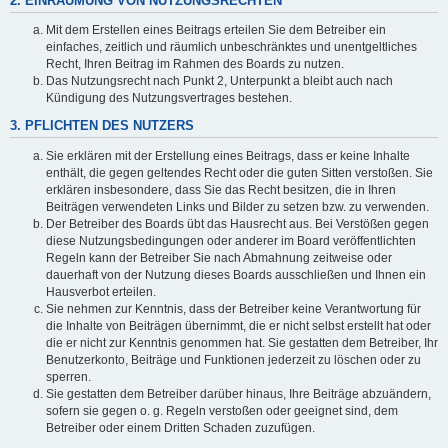
2. EINRÄUMUNG VON NUTZUNGSRECHTEN
Mit dem Erstellen eines Beitrags erteilen Sie dem Betreiber ein
einfaches, zeitlich und räumlich unbeschränktes und unentgeltliches
Recht, Ihren Beitrag im Rahmen des Boards zu nutzen.
Das Nutzungsrecht nach Punkt 2, Unterpunkt a bleibt auch nach
Kündigung des Nutzungsvertrages bestehen.
3. PFLICHTEN DES NUTZERS
Sie erklären mit der Erstellung eines Beitrags, dass er keine Inhalte
enthält, die gegen geltendes Recht oder die guten Sitten verstoßen. Sie
erklären insbesondere, dass Sie das Recht besitzen, die in Ihren
Beiträgen verwendeten Links und Bilder zu setzen bzw. zu verwenden.
Der Betreiber des Boards übt das Hausrecht aus. Bei Verstößen gegen
diese Nutzungsbedingungen oder anderer im Board veröffentlichten
Regeln kann der Betreiber Sie nach Abmahnung zeitweise oder
dauerhaft von der Nutzung dieses Boards ausschließen und Ihnen ein
Hausverbot erteilen.
Sie nehmen zur Kenntnis, dass der Betreiber keine Verantwortung für
die Inhalte von Beiträgen übernimmt, die er nicht selbst erstellt hat oder
die er nicht zur Kenntnis genommen hat. Sie gestatten dem Betreiber, Ihr
Benutzerkonto, Beiträge und Funktionen jederzeit zu löschen oder zu
sperren.
Sie gestatten dem Betreiber darüber hinaus, Ihre Beiträge abzuändern,
sofern sie gegen o. g. Regeln verstoßen oder geeignet sind, dem
Betreiber oder einem Dritten Schaden zuzufügen.