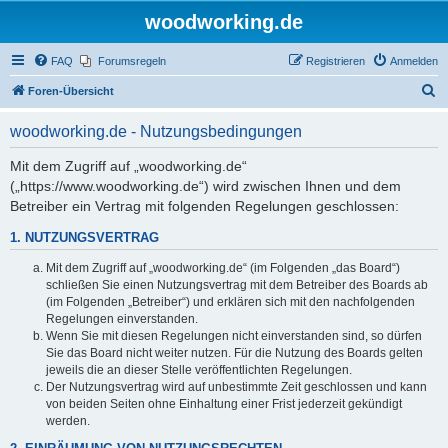
woodworking.de
FAQ
Forumsregeln
Registrieren
Anmelden
S
Foren-Übersicht
u
woodworking.de - Nutzungsbedingungen
c
h
Mit dem Zugriff auf „woodworking.de“
(„https://www.woodworking.de“) wird zwischen Ihnen und dem
e
Betreiber ein Vertrag mit folgenden Regelungen geschlossen:
1. NUTZUNGSVERTRAG
Mit dem Zugriff auf „woodworking.de“ (im Folgenden „das Board“)
schließen Sie einen Nutzungsvertrag mit dem Betreiber des Boards ab
(im Folgenden „Betreiber“) und erklären sich mit den nachfolgenden
Regelungen einverstanden.
Wenn Sie mit diesen Regelungen nicht einverstanden sind, so dürfen
Sie das Board nicht weiter nutzen. Für die Nutzung des Boards gelten
jeweils die an dieser Stelle veröffentlichten Regelungen.
Der Nutzungsvertrag wird auf unbestimmte Zeit geschlossen und kann
von beiden Seiten ohne Einhaltung einer Frist jederzeit gekündigt
werden.