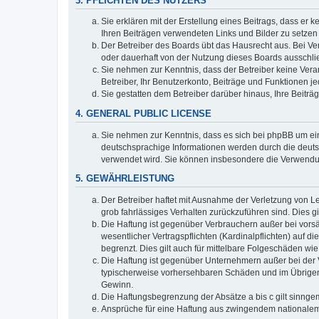
3. PFLICHTEN DES NUTZERS
Sie erklären mit der Erstellung eines Beitrags, dass er 
Ihren Beiträgen verwendeten Links und Bilder zu setze
Der Betreiber des Boards übt das Hausrecht aus. Bei V
oder dauerhaft von der Nutzung dieses Boards ausschlie
Sie nehmen zur Kenntnis, dass der Betreiber keine Verant
Betreiber, Ihr Benutzerkonto, Beiträge und Funktionen je
Sie gestatten dem Betreiber darüber hinaus, Ihre Beitr
4. GENERAL PUBLIC LICENSE
Sie nehmen zur Kenntnis, dass es sich bei phpBB um ein
deutschsprachige Informationen werden durch die deuts
verwendet wird. Sie können insbesondere die Verwendun
5. GEWÄHRLEISTUNG
Der Betreiber haftet mit Ausnahme der Verletzung von Le
grob fahrlässiges Verhalten zurückzuführen sind. Dies 
Die Haftung ist gegenüber Verbrauchern außer bei vors
wesentlicher Vertragspflichten (Kardinalpflichten) auf
begrenzt. Dies gilt auch für mittelbare Folgeschäden 
Die Haftung ist gegenüber Unternehmern außer bei der V
typischerweise vorhersehbaren Schäden und im Übrigen 
Gewinn.
Die Haftungsbegrenzung der Absätze a bis c gilt sinnge
Ansprüche für eine Haftung aus zwingendem nationalem