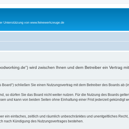
cher Unterstützung von www.feinewerkzeuge.de
woodworking.de“) wird zwischen Ihnen und dem Betreiber ein Vertrag m
s Board“) schließen Sie einen Nutzungsvertrag mit dem Betreiber des Boards ab (im
, so dürfen Sie das Board nicht weiter nutzen. Für die Nutzung des Boards gelten 
sen und kann von beiden Seiten ohne Einhaltung einer Frist jederzeit gekündigt w
iber ein einfaches, zeitlich und räumlich unbeschränktes und unentgeltliches Rech
auch nach Kündigung des Nutzungsvertrages bestehen.