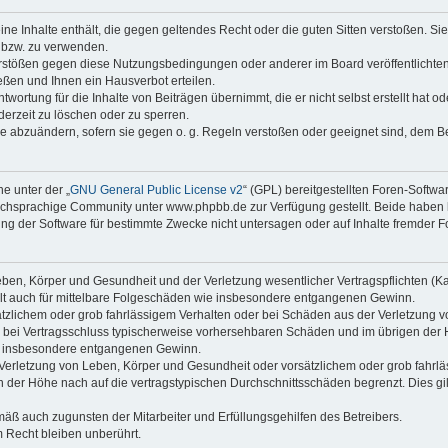
keine Inhalte enthält, die gegen geltendes Recht oder die guten Sitten verstoßen. Si
n bzw. zu verwenden.
erstößen gegen diese Nutzungsbedingungen oder anderer im Board veröffentlicht
ßen und Ihnen ein Hausverbot erteilen.
wortung für die Inhalte von Beiträgen übernimmt, die er nicht selbst erstellt hat 
derzeit zu löschen oder zu sperren.
äge abzuändern, sofern sie gegen o. g. Regeln verstoßen oder geeignet sind, dem 
e unter der „
GNU General Public License v2
“ (GPL) bereitgestellten Foren-Soft
chsprachige Community unter www.phpbb.de zur Verfügung gestellt. Beide haben ke
g der Software für bestimmte Zwecke nicht untersagen oder auf Inhalte fremder F
ben, Körper und Gesundheit und der Verletzung wesentlicher Vertragspflichten (Kard
gilt auch für mittelbare Folgeschäden wie insbesondere entgangenen Gewinn.
ätzlichem oder grob fahrlässigem Verhalten oder bei Schäden aus der Verletzung 
 die bei Vertragsschluss typischerweise vorhersehbaren Schäden und im übrigen de
wie insbesondere entgangenen Gewinn.
erletzung von Leben, Körper und Gesundheit oder vorsätzlichem oder grob fahrläs
der Höhe nach auf die vertragstypischen Durchschnittsschäden begrenzt. Dies gi
mäß auch zugunsten der Mitarbeiter und Erfüllungsgehilfen des Betreibers.
 Recht bleiben unberührt.