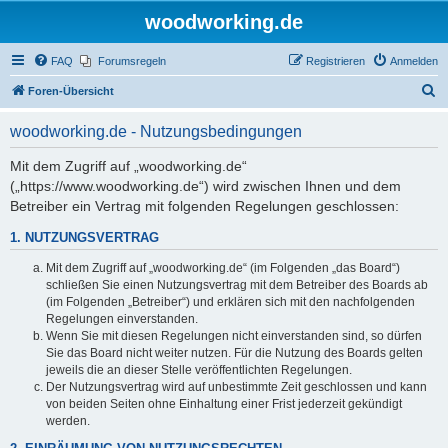
woodworking.de
FAQ
Forumsregeln
Registrieren
Anmelden
S
Foren-Übersicht
u
woodworking.de - Nutzungsbedingungen
c
h
Mit dem Zugriff auf „woodworking.de“
(„https://www.woodworking.de“) wird zwischen Ihnen und dem
e
Betreiber ein Vertrag mit folgenden Regelungen geschlossen:
1. NUTZUNGSVERTRAG
Mit dem Zugriff auf „woodworking.de“ (im Folgenden „das Board“)
schließen Sie einen Nutzungsvertrag mit dem Betreiber des Boards ab
(im Folgenden „Betreiber“) und erklären sich mit den nachfolgenden
Regelungen einverstanden.
Wenn Sie mit diesen Regelungen nicht einverstanden sind, so dürfen
Sie das Board nicht weiter nutzen. Für die Nutzung des Boards gelten
jeweils die an dieser Stelle veröffentlichten Regelungen.
Der Nutzungsvertrag wird auf unbestimmte Zeit geschlossen und kann
von beiden Seiten ohne Einhaltung einer Frist jederzeit gekündigt
werden.