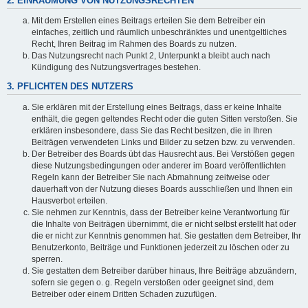
2. EINRÄUMUNG VON NUTZUNGSRECHTEN
Mit dem Erstellen eines Beitrags erteilen Sie dem Betreiber ein
einfaches, zeitlich und räumlich unbeschränktes und unentgeltliches
Recht, Ihren Beitrag im Rahmen des Boards zu nutzen.
Das Nutzungsrecht nach Punkt 2, Unterpunkt a bleibt auch nach
Kündigung des Nutzungsvertrages bestehen.
3. PFLICHTEN DES NUTZERS
Sie erklären mit der Erstellung eines Beitrags, dass er keine Inhalte
enthält, die gegen geltendes Recht oder die guten Sitten verstoßen. Sie
erklären insbesondere, dass Sie das Recht besitzen, die in Ihren
Beiträgen verwendeten Links und Bilder zu setzen bzw. zu verwenden.
Der Betreiber des Boards übt das Hausrecht aus. Bei Verstößen gegen
diese Nutzungsbedingungen oder anderer im Board veröffentlichten
Regeln kann der Betreiber Sie nach Abmahnung zeitweise oder
dauerhaft von der Nutzung dieses Boards ausschließen und Ihnen ein
Hausverbot erteilen.
Sie nehmen zur Kenntnis, dass der Betreiber keine Verantwortung für
die Inhalte von Beiträgen übernimmt, die er nicht selbst erstellt hat oder
die er nicht zur Kenntnis genommen hat. Sie gestatten dem Betreiber, Ihr
Benutzerkonto, Beiträge und Funktionen jederzeit zu löschen oder zu
sperren.
Sie gestatten dem Betreiber darüber hinaus, Ihre Beiträge abzuändern,
sofern sie gegen o. g. Regeln verstoßen oder geeignet sind, dem
Betreiber oder einem Dritten Schaden zuzufügen.