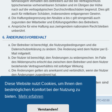
fahrlässigem Verhalten des Betreibers auf die bei Vertragsschluss
typischerweise vorhersehbaren Schäden und im Übrigen der Höhe
nach auf die vertragstypischen Durchschnittsschäden begrenzt. Dies gilt
auch für mittelbare Schäden, insbesondere entgangenen Gewinn.
Die Haftungsbegrenzung der Absätze a bis c gilt sinngemäß auch
zugunsten der Mitarbeiter und Erfüllungsgehilfen des Betreibers.
Ansprüche für eine Haftung aus zwingendem nationalem Recht bleiben
unberührt.
6. ÄNDERUNGSVORBEHALT
Der Betreiber ist berechtigt, die Nutzungsbedingungen und die
Datenschutzerklärung zu ändern. Die Änderung wird dem Nutzer per E-
Mail mitgeteilt.
Der Nutzer ist berechtigt, den Änderungen zu widersprechen. Im Falle
des Widerspruchs erlischt das zwischen dem Betreiber und dem Nutzer
bestehende Vertragsverhältnis mit sofortiger Wirkung.
Die Änderungen gelten als anerkannt und verbindlich, wenn der Nutzer
den Änderungen zugestimmt hat.
Informationen über den Umgang mit Ihren persönlichen Daten sind
Diese Website nutzt Cookies, um Ihnen den
in der Datenschutzerklärung enthalten.
bestmöglichen Komfort bei der Nutzung zu
bieten.
Mehr erfahren
Foren-Übersicht
Alle Zeiten sind
UTC+02:00
Verstanden!
Powered by
phpBB
® Forum Software © phpBB Limited