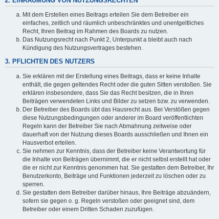
2. EINRÄUMUNG VON NUTZUNGSRECHTEN
Mit dem Erstellen eines Beitrags erteilen Sie dem Betreiber ein
einfaches, zeitlich und räumlich unbeschränktes und unentgeltliches
Recht, Ihren Beitrag im Rahmen des Boards zu nutzen.
Das Nutzungsrecht nach Punkt 2, Unterpunkt a bleibt auch nach
Kündigung des Nutzungsvertrages bestehen.
3. PFLICHTEN DES NUTZERS
Sie erklären mit der Erstellung eines Beitrags, dass er keine Inhalte
enthält, die gegen geltendes Recht oder die guten Sitten verstoßen. Sie
erklären insbesondere, dass Sie das Recht besitzen, die in Ihren
Beiträgen verwendeten Links und Bilder zu setzen bzw. zu verwenden.
Der Betreiber des Boards übt das Hausrecht aus. Bei Verstößen gegen
diese Nutzungsbedingungen oder anderer im Board veröffentlichten
Regeln kann der Betreiber Sie nach Abmahnung zeitweise oder
dauerhaft von der Nutzung dieses Boards ausschließen und Ihnen ein
Hausverbot erteilen.
Sie nehmen zur Kenntnis, dass der Betreiber keine Verantwortung für
die Inhalte von Beiträgen übernimmt, die er nicht selbst erstellt hat oder
die er nicht zur Kenntnis genommen hat. Sie gestatten dem Betreiber, Ihr
Benutzerkonto, Beiträge und Funktionen jederzeit zu löschen oder zu
sperren.
Sie gestatten dem Betreiber darüber hinaus, Ihre Beiträge abzuändern,
sofern sie gegen o. g. Regeln verstoßen oder geeignet sind, dem
Betreiber oder einem Dritten Schaden zuzufügen.