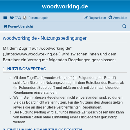
woodworking.de
FAQ
Forumsregeln
Registrieren
Anmelden
S
Foren-Übersicht
u
woodworking.de - Nutzungsbedingungen
c
h
Mit dem Zugriff auf „woodworking.de“
(„https://www.woodworking.de“) wird zwischen Ihnen und dem
e
Betreiber ein Vertrag mit folgenden Regelungen geschlossen:
1. NUTZUNGSVERTRAG
Mit dem Zugriff auf „woodworking.de“ (im Folgenden „das Board“)
schließen Sie einen Nutzungsvertrag mit dem Betreiber des Boards ab
(im Folgenden „Betreiber“) und erklären sich mit den nachfolgenden
Regelungen einverstanden.
Wenn Sie mit diesen Regelungen nicht einverstanden sind, so dürfen
Sie das Board nicht weiter nutzen. Für die Nutzung des Boards gelten
jeweils die an dieser Stelle veröffentlichten Regelungen.
Der Nutzungsvertrag wird auf unbestimmte Zeit geschlossen und kann
von beiden Seiten ohne Einhaltung einer Frist jederzeit gekündigt
werden.