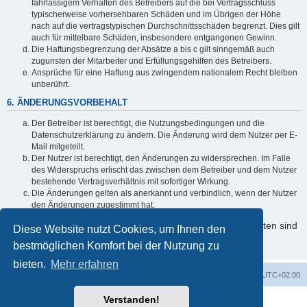
fahrlässigem Verhalten des Betreibers auf die bei Vertragsschluss
typischerweise vorhersehbaren Schäden und im Übrigen der Höhe
nach auf die vertragstypischen Durchschnittsschäden begrenzt. Dies gilt
auch für mittelbare Schäden, insbesondere entgangenen Gewinn.
Die Haftungsbegrenzung der Absätze a bis c gilt sinngemäß auch
zugunsten der Mitarbeiter und Erfüllungsgehilfen des Betreibers.
Ansprüche für eine Haftung aus zwingendem nationalem Recht bleiben
unberührt.
6. ÄNDERUNGSVORBEHALT
Der Betreiber ist berechtigt, die Nutzungsbedingungen und die
Datenschutzerklärung zu ändern. Die Änderung wird dem Nutzer per E-
Mail mitgeteilt.
Der Nutzer ist berechtigt, den Änderungen zu widersprechen. Im Falle
des Widerspruchs erlischt das zwischen dem Betreiber und dem Nutzer
bestehende Vertragsverhältnis mit sofortiger Wirkung.
Die Änderungen gelten als anerkannt und verbindlich, wenn der Nutzer
den Änderungen zugestimmt hat.
Informationen über den Umgang mit Ihren persönlichen Daten sind
Diese Website nutzt Cookies, um Ihnen den
in der Datenschutzerklärung enthalten.
bestmöglichen Komfort bei der Nutzung zu
bieten.
Mehr erfahren
Foren-Übersicht
Alle Zeiten sind
UTC+02:00
Verstanden!
Powered by
phpBB
® Forum Software © phpBB Limited