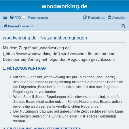
woodworking.de
FAQ
Forumsregeln
Registrieren
Anmelden
S
Foren-Übersicht
u
woodworking.de - Nutzungsbedingungen
c
h
Mit dem Zugriff auf „woodworking.de“
(„https://www.woodworking.de“) wird zwischen Ihnen und dem
e
Betreiber ein Vertrag mit folgenden Regelungen geschlossen:
1. NUTZUNGSVERTRAG
Mit dem Zugriff auf „woodworking.de“ (im Folgenden „das Board“)
schließen Sie einen Nutzungsvertrag mit dem Betreiber des Boards ab
(im Folgenden „Betreiber“) und erklären sich mit den nachfolgenden
Regelungen einverstanden.
Wenn Sie mit diesen Regelungen nicht einverstanden sind, so dürfen
Sie das Board nicht weiter nutzen. Für die Nutzung des Boards gelten
jeweils die an dieser Stelle veröffentlichten Regelungen.
Der Nutzungsvertrag wird auf unbestimmte Zeit geschlossen und kann
von beiden Seiten ohne Einhaltung einer Frist jederzeit gekündigt
werden.