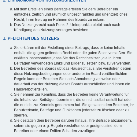
2. EINRÄUMUNG VON NUTZUNGSRECHTEN
Mit dem Erstellen eines Beitrags erteilen Sie dem Betreiber ein
einfaches, zeitlich und räumlich unbeschränktes und unentgeltliches
Recht, Ihren Beitrag im Rahmen des Boards zu nutzen.
Das Nutzungsrecht nach Punkt 2, Unterpunkt a bleibt auch nach
Kündigung des Nutzungsvertrages bestehen.
3. PFLICHTEN DES NUTZERS
Sie erklären mit der Erstellung eines Beitrags, dass er keine Inhalte
enthält, die gegen geltendes Recht oder die guten Sitten verstoßen. Sie
erklären insbesondere, dass Sie das Recht besitzen, die in Ihren
Beiträgen verwendeten Links und Bilder zu setzen bzw. zu verwenden.
Der Betreiber des Boards übt das Hausrecht aus. Bei Verstößen gegen
diese Nutzungsbedingungen oder anderer im Board veröffentlichten
Regeln kann der Betreiber Sie nach Abmahnung zeitweise oder
dauerhaft von der Nutzung dieses Boards ausschließen und Ihnen ein
Hausverbot erteilen.
Sie nehmen zur Kenntnis, dass der Betreiber keine Verantwortung für
die Inhalte von Beiträgen übernimmt, die er nicht selbst erstellt hat oder
die er nicht zur Kenntnis genommen hat. Sie gestatten dem Betreiber, Ihr
Benutzerkonto, Beiträge und Funktionen jederzeit zu löschen oder zu
sperren.
Sie gestatten dem Betreiber darüber hinaus, Ihre Beiträge abzuändern,
sofern sie gegen o. g. Regeln verstoßen oder geeignet sind, dem
Betreiber oder einem Dritten Schaden zuzufügen.