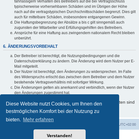
fahrlässigem Verhalten des Betreibers auf die bei Vertragsschluss
typischerweise vorhersehbaren Schäden und im Übrigen der Höhe
nach auf die vertragstypischen Durchschnittsschäden begrenzt. Dies gilt
auch für mittelbare Schäden, insbesondere entgangenen Gewinn.
Die Haftungsbegrenzung der Absätze a bis c gilt sinngemäß auch
zugunsten der Mitarbeiter und Erfüllungsgehilfen des Betreibers.
Ansprüche für eine Haftung aus zwingendem nationalem Recht bleiben
unberührt.
6. ÄNDERUNGSVORBEHALT
Der Betreiber ist berechtigt, die Nutzungsbedingungen und die
Datenschutzerklärung zu ändern. Die Änderung wird dem Nutzer per E-
Mail mitgeteilt.
Der Nutzer ist berechtigt, den Änderungen zu widersprechen. Im Falle
des Widerspruchs erlischt das zwischen dem Betreiber und dem Nutzer
bestehende Vertragsverhältnis mit sofortiger Wirkung.
Die Änderungen gelten als anerkannt und verbindlich, wenn der Nutzer
den Änderungen zugestimmt hat.
Informationen über den Umgang mit Ihren persönlichen Daten sind
Diese Website nutzt Cookies, um Ihnen den
in der Datenschutzerklärung enthalten.
bestmöglichen Komfort bei der Nutzung zu
bieten.
Mehr erfahren
Foren-Übersicht
Alle Zeiten sind
UTC+02:00
Verstanden!
Powered by
phpBB
® Forum Software © phpBB Limited