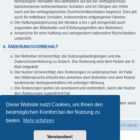
fahrlässigem Verhalten des Betreibers auf die bei Vertragsschluss
typischerweise vorhersehbaren Schäden und im Übrigen der Höhe
nach auf die vertragstypischen Durchschnittsschäden begrenzt. Dies gilt
auch für mittelbare Schäden, insbesondere entgangenen Gewinn.
Die Haftungsbegrenzung der Absätze a bis c gilt sinngemäß auch
zugunsten der Mitarbeiter und Erfüllungsgehilfen des Betreibers.
Ansprüche für eine Haftung aus zwingendem nationalem Recht bleiben
unberührt.
6. ÄNDERUNGSVORBEHALT
Der Betreiber ist berechtigt, die Nutzungsbedingungen und die
Datenschutzerklärung zu ändern. Die Änderung wird dem Nutzer per E-
Mail mitgeteilt.
Der Nutzer ist berechtigt, den Änderungen zu widersprechen. Im Falle
des Widerspruchs erlischt das zwischen dem Betreiber und dem Nutzer
bestehende Vertragsverhältnis mit sofortiger Wirkung.
Die Änderungen gelten als anerkannt und verbindlich, wenn der Nutzer
den Änderungen zugestimmt hat.
Informationen über den Umgang mit Ihren persönlichen Daten sind
Diese Website nutzt Cookies, um Ihnen den
in der Datenschutzerklärung enthalten.
bestmöglichen Komfort bei der Nutzung zu
bieten.
Mehr erfahren
Foren-Übersicht
Alle Zeiten sind
UTC+02:00
Verstanden!
Powered by
phpBB
® Forum Software © phpBB Limited