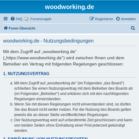
woodworking.de
FAQ
Forumsregeln
Registrieren
Anmelden
S
Foren-Übersicht
u
woodworking.de - Nutzungsbedingungen
c
h
Mit dem Zugriff auf „woodworking.de“
(„https://www.woodworking.de“) wird zwischen Ihnen und dem
e
Betreiber ein Vertrag mit folgenden Regelungen geschlossen:
1. NUTZUNGSVERTRAG
Mit dem Zugriff auf „woodworking.de“ (im Folgenden „das Board“)
schließen Sie einen Nutzungsvertrag mit dem Betreiber des Boards ab
(im Folgenden „Betreiber“) und erklären sich mit den nachfolgenden
Regelungen einverstanden.
Wenn Sie mit diesen Regelungen nicht einverstanden sind, so dürfen
Sie das Board nicht weiter nutzen. Für die Nutzung des Boards gelten
jeweils die an dieser Stelle veröffentlichten Regelungen.
Der Nutzungsvertrag wird auf unbestimmte Zeit geschlossen und kann
von beiden Seiten ohne Einhaltung einer Frist jederzeit gekündigt
werden.