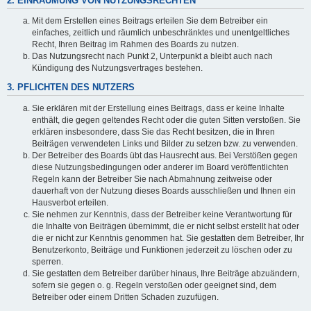
2. EINRÄUMUNG VON NUTZUNGSRECHTEN
Mit dem Erstellen eines Beitrags erteilen Sie dem Betreiber ein
einfaches, zeitlich und räumlich unbeschränktes und unentgeltliches
Recht, Ihren Beitrag im Rahmen des Boards zu nutzen.
Das Nutzungsrecht nach Punkt 2, Unterpunkt a bleibt auch nach
Kündigung des Nutzungsvertrages bestehen.
3. PFLICHTEN DES NUTZERS
Sie erklären mit der Erstellung eines Beitrags, dass er keine Inhalte
enthält, die gegen geltendes Recht oder die guten Sitten verstoßen. Sie
erklären insbesondere, dass Sie das Recht besitzen, die in Ihren
Beiträgen verwendeten Links und Bilder zu setzen bzw. zu verwenden.
Der Betreiber des Boards übt das Hausrecht aus. Bei Verstößen gegen
diese Nutzungsbedingungen oder anderer im Board veröffentlichten
Regeln kann der Betreiber Sie nach Abmahnung zeitweise oder
dauerhaft von der Nutzung dieses Boards ausschließen und Ihnen ein
Hausverbot erteilen.
Sie nehmen zur Kenntnis, dass der Betreiber keine Verantwortung für
die Inhalte von Beiträgen übernimmt, die er nicht selbst erstellt hat oder
die er nicht zur Kenntnis genommen hat. Sie gestatten dem Betreiber, Ihr
Benutzerkonto, Beiträge und Funktionen jederzeit zu löschen oder zu
sperren.
Sie gestatten dem Betreiber darüber hinaus, Ihre Beiträge abzuändern,
sofern sie gegen o. g. Regeln verstoßen oder geeignet sind, dem
Betreiber oder einem Dritten Schaden zuzufügen.