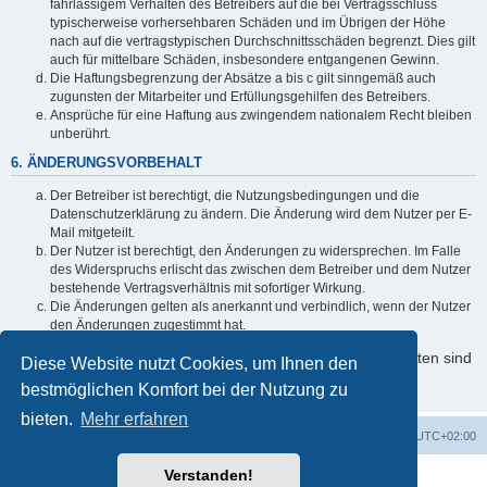
fahrlässigem Verhalten des Betreibers auf die bei Vertragsschluss
typischerweise vorhersehbaren Schäden und im Übrigen der Höhe
nach auf die vertragstypischen Durchschnittsschäden begrenzt. Dies gilt
auch für mittelbare Schäden, insbesondere entgangenen Gewinn.
Die Haftungsbegrenzung der Absätze a bis c gilt sinngemäß auch
zugunsten der Mitarbeiter und Erfüllungsgehilfen des Betreibers.
Ansprüche für eine Haftung aus zwingendem nationalem Recht bleiben
unberührt.
6. ÄNDERUNGSVORBEHALT
Der Betreiber ist berechtigt, die Nutzungsbedingungen und die
Datenschutzerklärung zu ändern. Die Änderung wird dem Nutzer per E-
Mail mitgeteilt.
Der Nutzer ist berechtigt, den Änderungen zu widersprechen. Im Falle
des Widerspruchs erlischt das zwischen dem Betreiber und dem Nutzer
bestehende Vertragsverhältnis mit sofortiger Wirkung.
Die Änderungen gelten als anerkannt und verbindlich, wenn der Nutzer
den Änderungen zugestimmt hat.
Informationen über den Umgang mit Ihren persönlichen Daten sind
Diese Website nutzt Cookies, um Ihnen den
in der Datenschutzerklärung enthalten.
bestmöglichen Komfort bei der Nutzung zu
bieten.
Mehr erfahren
Foren-Übersicht
Alle Zeiten sind
UTC+02:00
Verstanden!
Powered by
phpBB
® Forum Software © phpBB Limited