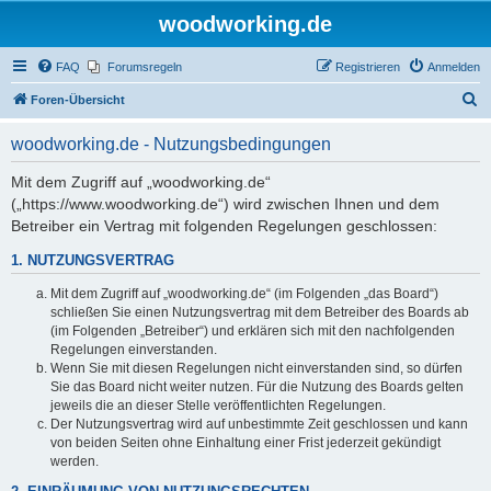
woodworking.de
FAQ
Forumsregeln
Registrieren
Anmelden
S
Foren-Übersicht
u
woodworking.de - Nutzungsbedingungen
c
h
Mit dem Zugriff auf „woodworking.de“
(„https://www.woodworking.de“) wird zwischen Ihnen und dem
e
Betreiber ein Vertrag mit folgenden Regelungen geschlossen:
1. NUTZUNGSVERTRAG
Mit dem Zugriff auf „woodworking.de“ (im Folgenden „das Board“)
schließen Sie einen Nutzungsvertrag mit dem Betreiber des Boards ab
(im Folgenden „Betreiber“) und erklären sich mit den nachfolgenden
Regelungen einverstanden.
Wenn Sie mit diesen Regelungen nicht einverstanden sind, so dürfen
Sie das Board nicht weiter nutzen. Für die Nutzung des Boards gelten
jeweils die an dieser Stelle veröffentlichten Regelungen.
Der Nutzungsvertrag wird auf unbestimmte Zeit geschlossen und kann
von beiden Seiten ohne Einhaltung einer Frist jederzeit gekündigt
werden.