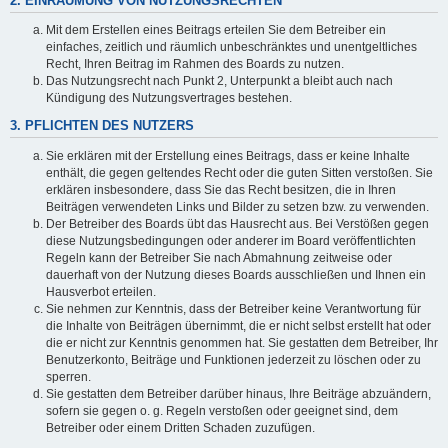
2. EINRÄUMUNG VON NUTZUNGSRECHTEN
Mit dem Erstellen eines Beitrags erteilen Sie dem Betreiber ein
einfaches, zeitlich und räumlich unbeschränktes und unentgeltliches
Recht, Ihren Beitrag im Rahmen des Boards zu nutzen.
Das Nutzungsrecht nach Punkt 2, Unterpunkt a bleibt auch nach
Kündigung des Nutzungsvertrages bestehen.
3. PFLICHTEN DES NUTZERS
Sie erklären mit der Erstellung eines Beitrags, dass er keine Inhalte
enthält, die gegen geltendes Recht oder die guten Sitten verstoßen. Sie
erklären insbesondere, dass Sie das Recht besitzen, die in Ihren
Beiträgen verwendeten Links und Bilder zu setzen bzw. zu verwenden.
Der Betreiber des Boards übt das Hausrecht aus. Bei Verstößen gegen
diese Nutzungsbedingungen oder anderer im Board veröffentlichten
Regeln kann der Betreiber Sie nach Abmahnung zeitweise oder
dauerhaft von der Nutzung dieses Boards ausschließen und Ihnen ein
Hausverbot erteilen.
Sie nehmen zur Kenntnis, dass der Betreiber keine Verantwortung für
die Inhalte von Beiträgen übernimmt, die er nicht selbst erstellt hat oder
die er nicht zur Kenntnis genommen hat. Sie gestatten dem Betreiber, Ihr
Benutzerkonto, Beiträge und Funktionen jederzeit zu löschen oder zu
sperren.
Sie gestatten dem Betreiber darüber hinaus, Ihre Beiträge abzuändern,
sofern sie gegen o. g. Regeln verstoßen oder geeignet sind, dem
Betreiber oder einem Dritten Schaden zuzufügen.