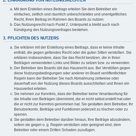
2. EINRÄUMUNG VON NUTZUNGSRECHTEN
Mit dem Erstellen eines Beitrags erteilen Sie dem Betreiber ein
einfaches, zeitlich und räumlich unbeschränktes und unentgeltliches
Recht, Ihren Beitrag im Rahmen des Boards zu nutzen.
Das Nutzungsrecht nach Punkt 2, Unterpunkt a bleibt auch nach
Kündigung des Nutzungsvertrages bestehen.
3. PFLICHTEN DES NUTZERS
Sie erklären mit der Erstellung eines Beitrags, dass er keine Inhalte
enthält, die gegen geltendes Recht oder die guten Sitten verstoßen. Sie
erklären insbesondere, dass Sie das Recht besitzen, die in Ihren
Beiträgen verwendeten Links und Bilder zu setzen bzw. zu verwenden.
Der Betreiber des Boards übt das Hausrecht aus. Bei Verstößen gegen
diese Nutzungsbedingungen oder anderer im Board veröffentlichten
Regeln kann der Betreiber Sie nach Abmahnung zeitweise oder
dauerhaft von der Nutzung dieses Boards ausschließen und Ihnen ein
Hausverbot erteilen.
Sie nehmen zur Kenntnis, dass der Betreiber keine Verantwortung für
die Inhalte von Beiträgen übernimmt, die er nicht selbst erstellt hat oder
die er nicht zur Kenntnis genommen hat. Sie gestatten dem Betreiber, Ihr
Benutzerkonto, Beiträge und Funktionen jederzeit zu löschen oder zu
sperren.
Sie gestatten dem Betreiber darüber hinaus, Ihre Beiträge abzuändern,
sofern sie gegen o. g. Regeln verstoßen oder geeignet sind, dem
Betreiber oder einem Dritten Schaden zuzufügen.