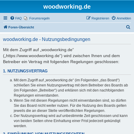
woodworking.de
FAQ
Forumsregeln
Registrieren
Anmelden
S
Foren-Übersicht
u
woodworking.de - Nutzungsbedingungen
c
h
Mit dem Zugriff auf „woodworking.de“
(„https://www.woodworking.de“) wird zwischen Ihnen und dem
e
Betreiber ein Vertrag mit folgenden Regelungen geschlossen:
1. NUTZUNGSVERTRAG
Mit dem Zugriff auf „woodworking.de“ (im Folgenden „das Board“)
schließen Sie einen Nutzungsvertrag mit dem Betreiber des Boards ab
(im Folgenden „Betreiber“) und erklären sich mit den nachfolgenden
Regelungen einverstanden.
Wenn Sie mit diesen Regelungen nicht einverstanden sind, so dürfen
Sie das Board nicht weiter nutzen. Für die Nutzung des Boards gelten
jeweils die an dieser Stelle veröffentlichten Regelungen.
Der Nutzungsvertrag wird auf unbestimmte Zeit geschlossen und kann
von beiden Seiten ohne Einhaltung einer Frist jederzeit gekündigt
werden.