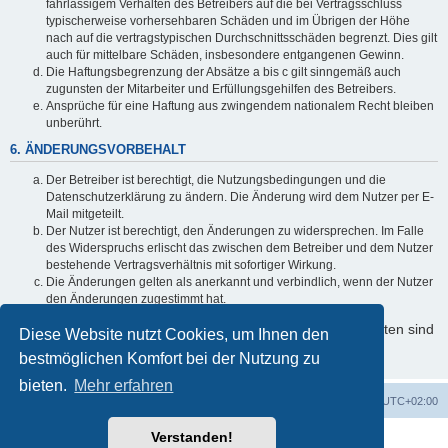
fahrlässigem Verhalten des Betreibers auf die bei Vertragsschluss
typischerweise vorhersehbaren Schäden und im Übrigen der Höhe
nach auf die vertragstypischen Durchschnittsschäden begrenzt. Dies gilt
auch für mittelbare Schäden, insbesondere entgangenen Gewinn.
Die Haftungsbegrenzung der Absätze a bis c gilt sinngemäß auch
zugunsten der Mitarbeiter und Erfüllungsgehilfen des Betreibers.
Ansprüche für eine Haftung aus zwingendem nationalem Recht bleiben
unberührt.
6. ÄNDERUNGSVORBEHALT
Der Betreiber ist berechtigt, die Nutzungsbedingungen und die
Datenschutzerklärung zu ändern. Die Änderung wird dem Nutzer per E-
Mail mitgeteilt.
Der Nutzer ist berechtigt, den Änderungen zu widersprechen. Im Falle
des Widerspruchs erlischt das zwischen dem Betreiber und dem Nutzer
bestehende Vertragsverhältnis mit sofortiger Wirkung.
Die Änderungen gelten als anerkannt und verbindlich, wenn der Nutzer
den Änderungen zugestimmt hat.
Informationen über den Umgang mit Ihren persönlichen Daten sind
Diese Website nutzt Cookies, um Ihnen den
in der Datenschutzerklärung enthalten.
bestmöglichen Komfort bei der Nutzung zu
bieten.
Mehr erfahren
Foren-Übersicht
Alle Zeiten sind
UTC+02:00
Verstanden!
Powered by
phpBB
® Forum Software © phpBB Limited