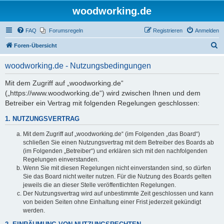
woodworking.de
FAQ
Forumsregeln
Registrieren
Anmelden
S
Foren-Übersicht
u
woodworking.de - Nutzungsbedingungen
c
h
Mit dem Zugriff auf „woodworking.de“
(„https://www.woodworking.de“) wird zwischen Ihnen und dem
e
Betreiber ein Vertrag mit folgenden Regelungen geschlossen:
1. NUTZUNGSVERTRAG
Mit dem Zugriff auf „woodworking.de“ (im Folgenden „das Board“)
schließen Sie einen Nutzungsvertrag mit dem Betreiber des Boards ab
(im Folgenden „Betreiber“) und erklären sich mit den nachfolgenden
Regelungen einverstanden.
Wenn Sie mit diesen Regelungen nicht einverstanden sind, so dürfen
Sie das Board nicht weiter nutzen. Für die Nutzung des Boards gelten
jeweils die an dieser Stelle veröffentlichten Regelungen.
Der Nutzungsvertrag wird auf unbestimmte Zeit geschlossen und kann
von beiden Seiten ohne Einhaltung einer Frist jederzeit gekündigt
werden.