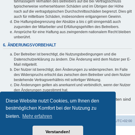
fahrlässigem Verhalten des Betreibers auf die bei Vertragsschluss
typischerweise vorhersehbaren Schäden und im Übrigen der Höhe
nach auf die vertragstypischen Durchschnittsschäden begrenzt. Dies gilt
auch für mittelbare Schäden, insbesondere entgangenen Gewinn.
Die Haftungsbegrenzung der Absätze a bis c gilt sinngemäß auch
zugunsten der Mitarbeiter und Erfüllungsgehilfen des Betreibers.
Ansprüche für eine Haftung aus zwingendem nationalem Recht bleiben
unberührt.
6. ÄNDERUNGSVORBEHALT
Der Betreiber ist berechtigt, die Nutzungsbedingungen und die
Datenschutzerklärung zu ändern. Die Änderung wird dem Nutzer per E-
Mail mitgeteilt.
Der Nutzer ist berechtigt, den Änderungen zu widersprechen. Im Falle
des Widerspruchs erlischt das zwischen dem Betreiber und dem Nutzer
bestehende Vertragsverhältnis mit sofortiger Wirkung.
Die Änderungen gelten als anerkannt und verbindlich, wenn der Nutzer
den Änderungen zugestimmt hat.
Informationen über den Umgang mit Ihren persönlichen Daten sind
Diese Website nutzt Cookies, um Ihnen den
in der Datenschutzerklärung enthalten.
bestmöglichen Komfort bei der Nutzung zu
bieten.
Mehr erfahren
Foren-Übersicht
Alle Zeiten sind
UTC+02:00
Verstanden!
Powered by
phpBB
® Forum Software © phpBB Limited