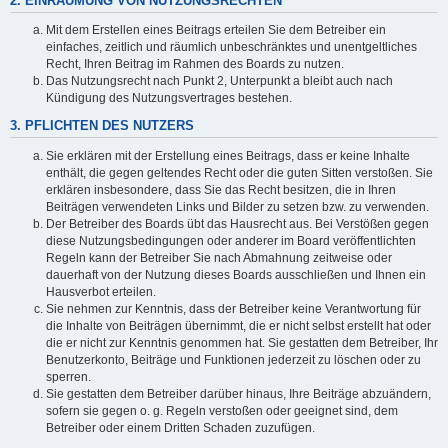
2. EINRÄUMUNG VON NUTZUNGSRECHTEN
Mit dem Erstellen eines Beitrags erteilen Sie dem Betreiber ein
einfaches, zeitlich und räumlich unbeschränktes und unentgeltliches
Recht, Ihren Beitrag im Rahmen des Boards zu nutzen.
Das Nutzungsrecht nach Punkt 2, Unterpunkt a bleibt auch nach
Kündigung des Nutzungsvertrages bestehen.
3. PFLICHTEN DES NUTZERS
Sie erklären mit der Erstellung eines Beitrags, dass er keine Inhalte
enthält, die gegen geltendes Recht oder die guten Sitten verstoßen. Sie
erklären insbesondere, dass Sie das Recht besitzen, die in Ihren
Beiträgen verwendeten Links und Bilder zu setzen bzw. zu verwenden.
Der Betreiber des Boards übt das Hausrecht aus. Bei Verstößen gegen
diese Nutzungsbedingungen oder anderer im Board veröffentlichten
Regeln kann der Betreiber Sie nach Abmahnung zeitweise oder
dauerhaft von der Nutzung dieses Boards ausschließen und Ihnen ein
Hausverbot erteilen.
Sie nehmen zur Kenntnis, dass der Betreiber keine Verantwortung für
die Inhalte von Beiträgen übernimmt, die er nicht selbst erstellt hat oder
die er nicht zur Kenntnis genommen hat. Sie gestatten dem Betreiber, Ihr
Benutzerkonto, Beiträge und Funktionen jederzeit zu löschen oder zu
sperren.
Sie gestatten dem Betreiber darüber hinaus, Ihre Beiträge abzuändern,
sofern sie gegen o. g. Regeln verstoßen oder geeignet sind, dem
Betreiber oder einem Dritten Schaden zuzufügen.