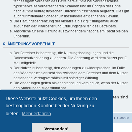
fahrlässigem Verhalten des Betreibers auf die bei Vertragsschluss
typischerweise vorhersehbaren Schäden und im Übrigen der Höhe
nach auf die vertragstypischen Durchschnittsschäden begrenzt. Dies gilt
auch für mittelbare Schäden, insbesondere entgangenen Gewinn.
Die Haftungsbegrenzung der Absätze a bis c gilt sinngemäß auch
zugunsten der Mitarbeiter und Erfüllungsgehilfen des Betreibers.
Ansprüche für eine Haftung aus zwingendem nationalem Recht bleiben
unberührt.
6. ÄNDERUNGSVORBEHALT
Der Betreiber ist berechtigt, die Nutzungsbedingungen und die
Datenschutzerklärung zu ändern. Die Änderung wird dem Nutzer per E-
Mail mitgeteilt.
Der Nutzer ist berechtigt, den Änderungen zu widersprechen. Im Falle
des Widerspruchs erlischt das zwischen dem Betreiber und dem Nutzer
bestehende Vertragsverhältnis mit sofortiger Wirkung.
Die Änderungen gelten als anerkannt und verbindlich, wenn der Nutzer
den Änderungen zugestimmt hat.
Informationen über den Umgang mit Ihren persönlichen Daten sind
Diese Website nutzt Cookies, um Ihnen den
in der Datenschutzerklärung enthalten.
bestmöglichen Komfort bei der Nutzung zu
bieten.
Mehr erfahren
Foren-Übersicht
Alle Zeiten sind
UTC+02:00
Verstanden!
Powered by
phpBB
® Forum Software © phpBB Limited