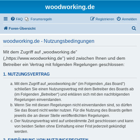
woodworking.de
FAQ
Forumsregeln
Registrieren
Anmelden
S
Foren-Übersicht
u
woodworking.de - Nutzungsbedingungen
c
h
Mit dem Zugriff auf „woodworking.de“
(„https://www.woodworking.de“) wird zwischen Ihnen und dem
e
Betreiber ein Vertrag mit folgenden Regelungen geschlossen:
1. NUTZUNGSVERTRAG
Mit dem Zugriff auf „woodworking.de“ (im Folgenden „das Board“)
schließen Sie einen Nutzungsvertrag mit dem Betreiber des Boards ab
(im Folgenden „Betreiber“) und erklären sich mit den nachfolgenden
Regelungen einverstanden.
Wenn Sie mit diesen Regelungen nicht einverstanden sind, so dürfen
Sie das Board nicht weiter nutzen. Für die Nutzung des Boards gelten
jeweils die an dieser Stelle veröffentlichten Regelungen.
Der Nutzungsvertrag wird auf unbestimmte Zeit geschlossen und kann
von beiden Seiten ohne Einhaltung einer Frist jederzeit gekündigt
werden.