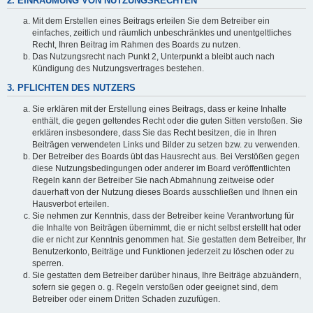
2. EINRÄUMUNG VON NUTZUNGSRECHTEN
Mit dem Erstellen eines Beitrags erteilen Sie dem Betreiber ein
einfaches, zeitlich und räumlich unbeschränktes und unentgeltliches
Recht, Ihren Beitrag im Rahmen des Boards zu nutzen.
Das Nutzungsrecht nach Punkt 2, Unterpunkt a bleibt auch nach
Kündigung des Nutzungsvertrages bestehen.
3. PFLICHTEN DES NUTZERS
Sie erklären mit der Erstellung eines Beitrags, dass er keine Inhalte
enthält, die gegen geltendes Recht oder die guten Sitten verstoßen. Sie
erklären insbesondere, dass Sie das Recht besitzen, die in Ihren
Beiträgen verwendeten Links und Bilder zu setzen bzw. zu verwenden.
Der Betreiber des Boards übt das Hausrecht aus. Bei Verstößen gegen
diese Nutzungsbedingungen oder anderer im Board veröffentlichten
Regeln kann der Betreiber Sie nach Abmahnung zeitweise oder
dauerhaft von der Nutzung dieses Boards ausschließen und Ihnen ein
Hausverbot erteilen.
Sie nehmen zur Kenntnis, dass der Betreiber keine Verantwortung für
die Inhalte von Beiträgen übernimmt, die er nicht selbst erstellt hat oder
die er nicht zur Kenntnis genommen hat. Sie gestatten dem Betreiber, Ihr
Benutzerkonto, Beiträge und Funktionen jederzeit zu löschen oder zu
sperren.
Sie gestatten dem Betreiber darüber hinaus, Ihre Beiträge abzuändern,
sofern sie gegen o. g. Regeln verstoßen oder geeignet sind, dem
Betreiber oder einem Dritten Schaden zuzufügen.