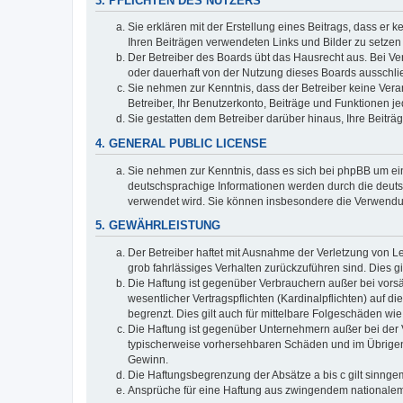
3. PFLICHTEN DES NUTZERS
Sie erklären mit der Erstellung eines Beitrags, dass er 
Ihren Beiträgen verwendeten Links und Bilder zu setze
Der Betreiber des Boards übt das Hausrecht aus. Bei V
oder dauerhaft von der Nutzung dieses Boards ausschlie
Sie nehmen zur Kenntnis, dass der Betreiber keine Verant
Betreiber, Ihr Benutzerkonto, Beiträge und Funktionen je
Sie gestatten dem Betreiber darüber hinaus, Ihre Beitr
4. GENERAL PUBLIC LICENSE
Sie nehmen zur Kenntnis, dass es sich bei phpBB um ein
deutschsprachige Informationen werden durch die deuts
verwendet wird. Sie können insbesondere die Verwendun
5. GEWÄHRLEISTUNG
Der Betreiber haftet mit Ausnahme der Verletzung von Le
grob fahrlässiges Verhalten zurückzuführen sind. Dies 
Die Haftung ist gegenüber Verbrauchern außer bei vors
wesentlicher Vertragspflichten (Kardinalpflichten) auf
begrenzt. Dies gilt auch für mittelbare Folgeschäden 
Die Haftung ist gegenüber Unternehmern außer bei der V
typischerweise vorhersehbaren Schäden und im Übrigen 
Gewinn.
Die Haftungsbegrenzung der Absätze a bis c gilt sinnge
Ansprüche für eine Haftung aus zwingendem nationalem