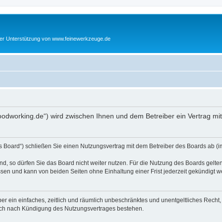
cher Unterstützung von www.feinewerkzeuge.de
woodworking.de“) wird zwischen Ihnen und dem Betreiber ein Vertrag m
s Board“) schließen Sie einen Nutzungsvertrag mit dem Betreiber des Boards ab (im
, so dürfen Sie das Board nicht weiter nutzen. Für die Nutzung des Boards gelten 
sen und kann von beiden Seiten ohne Einhaltung einer Frist jederzeit gekündigt w
iber ein einfaches, zeitlich und räumlich unbeschränktes und unentgeltliches Rech
auch nach Kündigung des Nutzungsvertrages bestehen.