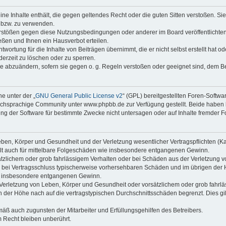
keine Inhalte enthält, die gegen geltendes Recht oder die guten Sitten verstoßen. Si
n bzw. zu verwenden.
erstößen gegen diese Nutzungsbedingungen oder anderer im Board veröffentlicht
ßen und Ihnen ein Hausverbot erteilen.
wortung für die Inhalte von Beiträgen übernimmt, die er nicht selbst erstellt hat 
derzeit zu löschen oder zu sperren.
äge abzuändern, sofern sie gegen o. g. Regeln verstoßen oder geeignet sind, dem 
e unter der „
GNU General Public License v2
“ (GPL) bereitgestellten Foren-Soft
chsprachige Community unter www.phpbb.de zur Verfügung gestellt. Beide haben ke
g der Software für bestimmte Zwecke nicht untersagen oder auf Inhalte fremder F
ben, Körper und Gesundheit und der Verletzung wesentlicher Vertragspflichten (Kard
gilt auch für mittelbare Folgeschäden wie insbesondere entgangenen Gewinn.
ätzlichem oder grob fahrlässigem Verhalten oder bei Schäden aus der Verletzung 
 die bei Vertragsschluss typischerweise vorhersehbaren Schäden und im übrigen de
wie insbesondere entgangenen Gewinn.
erletzung von Leben, Körper und Gesundheit oder vorsätzlichem oder grob fahrläs
der Höhe nach auf die vertragstypischen Durchschnittsschäden begrenzt. Dies gi
mäß auch zugunsten der Mitarbeiter und Erfüllungsgehilfen des Betreibers.
 Recht bleiben unberührt.