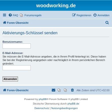
woodworking.de
FAQ
Forumsregeln
Registrieren
Anmelden
S
Foren-Übersicht
u
Aktivierungs-Schlüssel senden
c
h
Benutzername:
e
E-Mail-Adresse:
Sie müssen die E-Mail-Adresse angeben, die in Ihrem Profil hinterlegt ist. Diese haben
Sie bei der Registrierung angegeben oder nachträglich in Ihrem persönlichen Bereich
geändert.
Foren-Übersicht
Alle Zeiten sind
UTC+02:00
Powered by
phpBB
® Forum Software © phpBB Limited
Deutsche Übersetzung durch
phpBB.de
Datenschutz
|
Nutzungsbedingungen