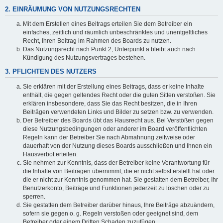
2. EINRÄUMUNG VON NUTZUNGSRECHTEN
Mit dem Erstellen eines Beitrags erteilen Sie dem Betreiber ein
einfaches, zeitlich und räumlich unbeschränktes und unentgeltliches
Recht, Ihren Beitrag im Rahmen des Boards zu nutzen.
Das Nutzungsrecht nach Punkt 2, Unterpunkt a bleibt auch nach
Kündigung des Nutzungsvertrages bestehen.
3. PFLICHTEN DES NUTZERS
Sie erklären mit der Erstellung eines Beitrags, dass er keine Inhalte
enthält, die gegen geltendes Recht oder die guten Sitten verstoßen. Sie
erklären insbesondere, dass Sie das Recht besitzen, die in Ihren
Beiträgen verwendeten Links und Bilder zu setzen bzw. zu verwenden.
Der Betreiber des Boards übt das Hausrecht aus. Bei Verstößen gegen
diese Nutzungsbedingungen oder anderer im Board veröffentlichten
Regeln kann der Betreiber Sie nach Abmahnung zeitweise oder
dauerhaft von der Nutzung dieses Boards ausschließen und Ihnen ein
Hausverbot erteilen.
Sie nehmen zur Kenntnis, dass der Betreiber keine Verantwortung für
die Inhalte von Beiträgen übernimmt, die er nicht selbst erstellt hat oder
die er nicht zur Kenntnis genommen hat. Sie gestatten dem Betreiber, Ihr
Benutzerkonto, Beiträge und Funktionen jederzeit zu löschen oder zu
sperren.
Sie gestatten dem Betreiber darüber hinaus, Ihre Beiträge abzuändern,
sofern sie gegen o. g. Regeln verstoßen oder geeignet sind, dem
Betreiber oder einem Dritten Schaden zuzufügen.