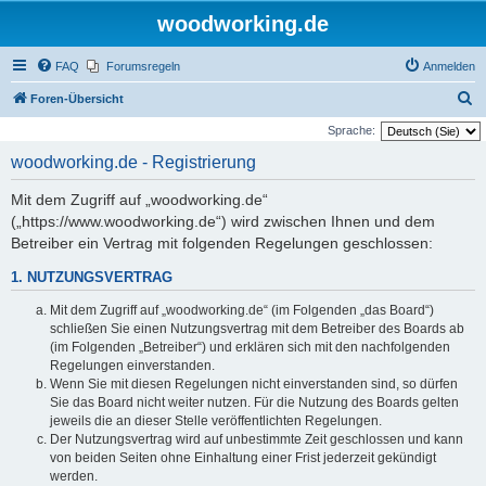
woodworking.de
FAQ
Forumsregeln
Anmelden
S
Foren-Übersicht
u
Sprache:
c
woodworking.de - Registrierung
h
Mit dem Zugriff auf „woodworking.de“
e
(„https://www.woodworking.de“) wird zwischen Ihnen und dem
Betreiber ein Vertrag mit folgenden Regelungen geschlossen:
1. NUTZUNGSVERTRAG
Mit dem Zugriff auf „woodworking.de“ (im Folgenden „das Board“)
schließen Sie einen Nutzungsvertrag mit dem Betreiber des Boards ab
(im Folgenden „Betreiber“) und erklären sich mit den nachfolgenden
Regelungen einverstanden.
Wenn Sie mit diesen Regelungen nicht einverstanden sind, so dürfen
Sie das Board nicht weiter nutzen. Für die Nutzung des Boards gelten
jeweils die an dieser Stelle veröffentlichten Regelungen.
Der Nutzungsvertrag wird auf unbestimmte Zeit geschlossen und kann
von beiden Seiten ohne Einhaltung einer Frist jederzeit gekündigt
werden.