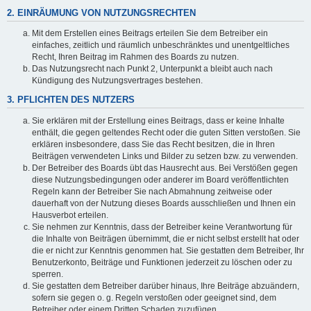
2. EINRÄUMUNG VON NUTZUNGSRECHTEN
Mit dem Erstellen eines Beitrags erteilen Sie dem Betreiber ein
einfaches, zeitlich und räumlich unbeschränktes und unentgeltliches
Recht, Ihren Beitrag im Rahmen des Boards zu nutzen.
Das Nutzungsrecht nach Punkt 2, Unterpunkt a bleibt auch nach
Kündigung des Nutzungsvertrages bestehen.
3. PFLICHTEN DES NUTZERS
Sie erklären mit der Erstellung eines Beitrags, dass er keine Inhalte
enthält, die gegen geltendes Recht oder die guten Sitten verstoßen. Sie
erklären insbesondere, dass Sie das Recht besitzen, die in Ihren
Beiträgen verwendeten Links und Bilder zu setzen bzw. zu verwenden.
Der Betreiber des Boards übt das Hausrecht aus. Bei Verstößen gegen
diese Nutzungsbedingungen oder anderer im Board veröffentlichten
Regeln kann der Betreiber Sie nach Abmahnung zeitweise oder
dauerhaft von der Nutzung dieses Boards ausschließen und Ihnen ein
Hausverbot erteilen.
Sie nehmen zur Kenntnis, dass der Betreiber keine Verantwortung für
die Inhalte von Beiträgen übernimmt, die er nicht selbst erstellt hat oder
die er nicht zur Kenntnis genommen hat. Sie gestatten dem Betreiber, Ihr
Benutzerkonto, Beiträge und Funktionen jederzeit zu löschen oder zu
sperren.
Sie gestatten dem Betreiber darüber hinaus, Ihre Beiträge abzuändern,
sofern sie gegen o. g. Regeln verstoßen oder geeignet sind, dem
Betreiber oder einem Dritten Schaden zuzufügen.