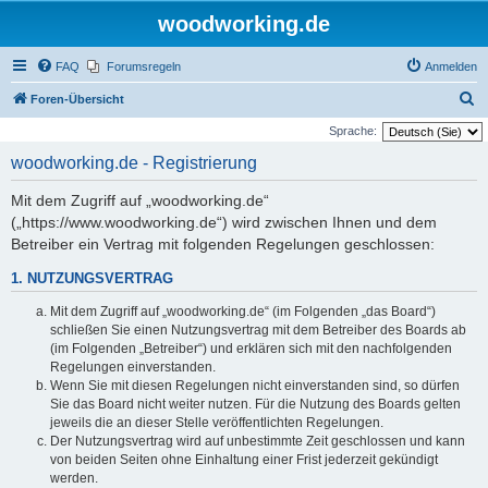
woodworking.de
FAQ
Forumsregeln
Anmelden
S
Foren-Übersicht
u
Sprache:
c
woodworking.de - Registrierung
h
Mit dem Zugriff auf „woodworking.de“
e
(„https://www.woodworking.de“) wird zwischen Ihnen und dem
Betreiber ein Vertrag mit folgenden Regelungen geschlossen:
1. NUTZUNGSVERTRAG
Mit dem Zugriff auf „woodworking.de“ (im Folgenden „das Board“)
schließen Sie einen Nutzungsvertrag mit dem Betreiber des Boards ab
(im Folgenden „Betreiber“) und erklären sich mit den nachfolgenden
Regelungen einverstanden.
Wenn Sie mit diesen Regelungen nicht einverstanden sind, so dürfen
Sie das Board nicht weiter nutzen. Für die Nutzung des Boards gelten
jeweils die an dieser Stelle veröffentlichten Regelungen.
Der Nutzungsvertrag wird auf unbestimmte Zeit geschlossen und kann
von beiden Seiten ohne Einhaltung einer Frist jederzeit gekündigt
werden.