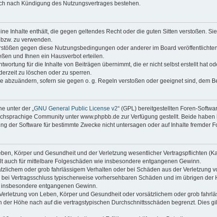
auch nach Kündigung des Nutzungsvertrages bestehen.
keine Inhalte enthält, die gegen geltendes Recht oder die guten Sitten verstoßen. Si
n bzw. zu verwenden.
erstößen gegen diese Nutzungsbedingungen oder anderer im Board veröffentlicht
ßen und Ihnen ein Hausverbot erteilen.
wortung für die Inhalte von Beiträgen übernimmt, die er nicht selbst erstellt hat 
derzeit zu löschen oder zu sperren.
äge abzuändern, sofern sie gegen o. g. Regeln verstoßen oder geeignet sind, dem 
e unter der „
GNU General Public License v2
“ (GPL) bereitgestellten Foren-Soft
chsprachige Community unter www.phpbb.de zur Verfügung gestellt. Beide haben ke
g der Software für bestimmte Zwecke nicht untersagen oder auf Inhalte fremder F
ben, Körper und Gesundheit und der Verletzung wesentlicher Vertragspflichten (Kard
gilt auch für mittelbare Folgeschäden wie insbesondere entgangenen Gewinn.
ätzlichem oder grob fahrlässigem Verhalten oder bei Schäden aus der Verletzung 
 die bei Vertragsschluss typischerweise vorhersehbaren Schäden und im übrigen de
wie insbesondere entgangenen Gewinn.
erletzung von Leben, Körper und Gesundheit oder vorsätzlichem oder grob fahrläs
der Höhe nach auf die vertragstypischen Durchschnittsschäden begrenzt. Dies gi