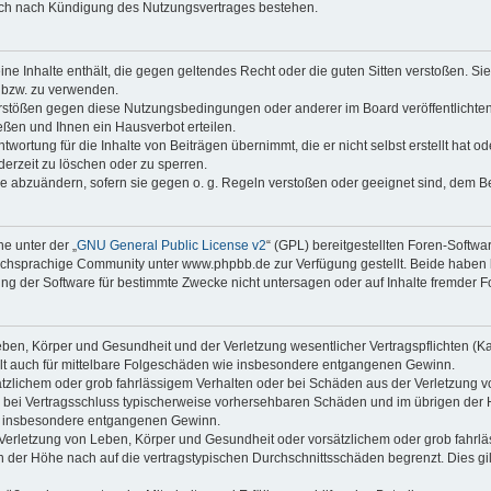
auch nach Kündigung des Nutzungsvertrages bestehen.
keine Inhalte enthält, die gegen geltendes Recht oder die guten Sitten verstoßen. Si
n bzw. zu verwenden.
erstößen gegen diese Nutzungsbedingungen oder anderer im Board veröffentlicht
ßen und Ihnen ein Hausverbot erteilen.
wortung für die Inhalte von Beiträgen übernimmt, die er nicht selbst erstellt hat 
derzeit zu löschen oder zu sperren.
äge abzuändern, sofern sie gegen o. g. Regeln verstoßen oder geeignet sind, dem 
e unter der „
GNU General Public License v2
“ (GPL) bereitgestellten Foren-Soft
chsprachige Community unter www.phpbb.de zur Verfügung gestellt. Beide haben ke
g der Software für bestimmte Zwecke nicht untersagen oder auf Inhalte fremder F
ben, Körper und Gesundheit und der Verletzung wesentlicher Vertragspflichten (Kard
gilt auch für mittelbare Folgeschäden wie insbesondere entgangenen Gewinn.
ätzlichem oder grob fahrlässigem Verhalten oder bei Schäden aus der Verletzung 
 die bei Vertragsschluss typischerweise vorhersehbaren Schäden und im übrigen de
wie insbesondere entgangenen Gewinn.
erletzung von Leben, Körper und Gesundheit oder vorsätzlichem oder grob fahrläs
der Höhe nach auf die vertragstypischen Durchschnittsschäden begrenzt. Dies gi