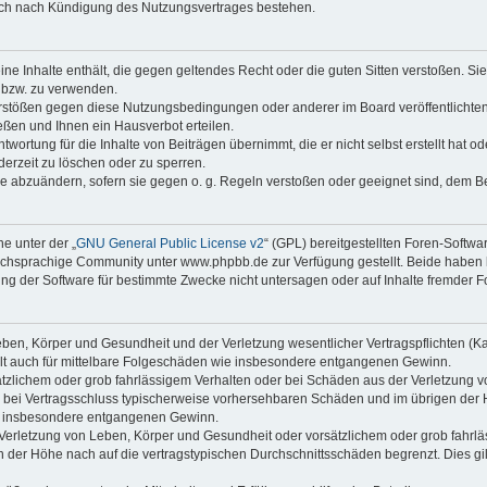
auch nach Kündigung des Nutzungsvertrages bestehen.
keine Inhalte enthält, die gegen geltendes Recht oder die guten Sitten verstoßen. Si
n bzw. zu verwenden.
erstößen gegen diese Nutzungsbedingungen oder anderer im Board veröffentlicht
ßen und Ihnen ein Hausverbot erteilen.
wortung für die Inhalte von Beiträgen übernimmt, die er nicht selbst erstellt hat 
derzeit zu löschen oder zu sperren.
äge abzuändern, sofern sie gegen o. g. Regeln verstoßen oder geeignet sind, dem 
e unter der „
GNU General Public License v2
“ (GPL) bereitgestellten Foren-Soft
chsprachige Community unter www.phpbb.de zur Verfügung gestellt. Beide haben ke
g der Software für bestimmte Zwecke nicht untersagen oder auf Inhalte fremder F
ben, Körper und Gesundheit und der Verletzung wesentlicher Vertragspflichten (Kard
gilt auch für mittelbare Folgeschäden wie insbesondere entgangenen Gewinn.
ätzlichem oder grob fahrlässigem Verhalten oder bei Schäden aus der Verletzung 
 die bei Vertragsschluss typischerweise vorhersehbaren Schäden und im übrigen de
wie insbesondere entgangenen Gewinn.
erletzung von Leben, Körper und Gesundheit oder vorsätzlichem oder grob fahrläs
der Höhe nach auf die vertragstypischen Durchschnittsschäden begrenzt. Dies gi