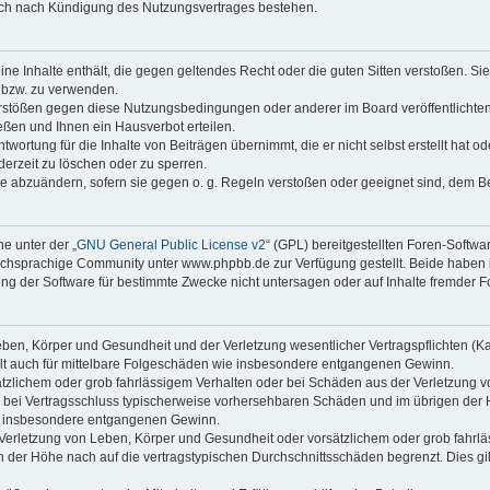
auch nach Kündigung des Nutzungsvertrages bestehen.
keine Inhalte enthält, die gegen geltendes Recht oder die guten Sitten verstoßen. Si
n bzw. zu verwenden.
erstößen gegen diese Nutzungsbedingungen oder anderer im Board veröffentlicht
ßen und Ihnen ein Hausverbot erteilen.
wortung für die Inhalte von Beiträgen übernimmt, die er nicht selbst erstellt hat 
derzeit zu löschen oder zu sperren.
äge abzuändern, sofern sie gegen o. g. Regeln verstoßen oder geeignet sind, dem 
e unter der „
GNU General Public License v2
“ (GPL) bereitgestellten Foren-Soft
chsprachige Community unter www.phpbb.de zur Verfügung gestellt. Beide haben ke
g der Software für bestimmte Zwecke nicht untersagen oder auf Inhalte fremder F
ben, Körper und Gesundheit und der Verletzung wesentlicher Vertragspflichten (Kard
gilt auch für mittelbare Folgeschäden wie insbesondere entgangenen Gewinn.
ätzlichem oder grob fahrlässigem Verhalten oder bei Schäden aus der Verletzung 
 die bei Vertragsschluss typischerweise vorhersehbaren Schäden und im übrigen de
wie insbesondere entgangenen Gewinn.
erletzung von Leben, Körper und Gesundheit oder vorsätzlichem oder grob fahrläs
der Höhe nach auf die vertragstypischen Durchschnittsschäden begrenzt. Dies gi