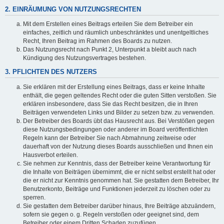
2. EINRÄUMUNG VON NUTZUNGSRECHTEN
Mit dem Erstellen eines Beitrags erteilen Sie dem Betreiber ein
einfaches, zeitlich und räumlich unbeschränktes und unentgeltliches
Recht, Ihren Beitrag im Rahmen des Boards zu nutzen.
Das Nutzungsrecht nach Punkt 2, Unterpunkt a bleibt auch nach
Kündigung des Nutzungsvertrages bestehen.
3. PFLICHTEN DES NUTZERS
Sie erklären mit der Erstellung eines Beitrags, dass er keine Inhalte
enthält, die gegen geltendes Recht oder die guten Sitten verstoßen. Sie
erklären insbesondere, dass Sie das Recht besitzen, die in Ihren
Beiträgen verwendeten Links und Bilder zu setzen bzw. zu verwenden.
Der Betreiber des Boards übt das Hausrecht aus. Bei Verstößen gegen
diese Nutzungsbedingungen oder anderer im Board veröffentlichten
Regeln kann der Betreiber Sie nach Abmahnung zeitweise oder
dauerhaft von der Nutzung dieses Boards ausschließen und Ihnen ein
Hausverbot erteilen.
Sie nehmen zur Kenntnis, dass der Betreiber keine Verantwortung für
die Inhalte von Beiträgen übernimmt, die er nicht selbst erstellt hat oder
die er nicht zur Kenntnis genommen hat. Sie gestatten dem Betreiber, Ihr
Benutzerkonto, Beiträge und Funktionen jederzeit zu löschen oder zu
sperren.
Sie gestatten dem Betreiber darüber hinaus, Ihre Beiträge abzuändern,
sofern sie gegen o. g. Regeln verstoßen oder geeignet sind, dem
Betreiber oder einem Dritten Schaden zuzufügen.