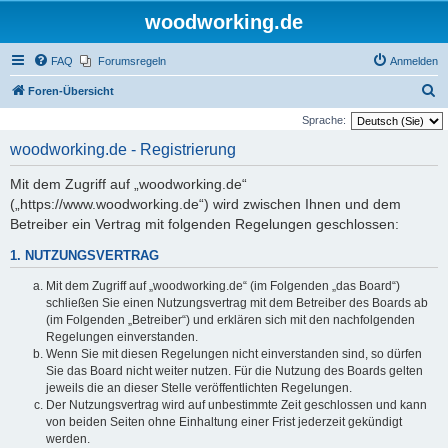
woodworking.de
FAQ
Forumsregeln
Anmelden
S
Foren-Übersicht
u
Sprache:
c
woodworking.de - Registrierung
h
Mit dem Zugriff auf „woodworking.de“
e
(„https://www.woodworking.de“) wird zwischen Ihnen und dem
Betreiber ein Vertrag mit folgenden Regelungen geschlossen:
1. NUTZUNGSVERTRAG
Mit dem Zugriff auf „woodworking.de“ (im Folgenden „das Board“)
schließen Sie einen Nutzungsvertrag mit dem Betreiber des Boards ab
(im Folgenden „Betreiber“) und erklären sich mit den nachfolgenden
Regelungen einverstanden.
Wenn Sie mit diesen Regelungen nicht einverstanden sind, so dürfen
Sie das Board nicht weiter nutzen. Für die Nutzung des Boards gelten
jeweils die an dieser Stelle veröffentlichten Regelungen.
Der Nutzungsvertrag wird auf unbestimmte Zeit geschlossen und kann
von beiden Seiten ohne Einhaltung einer Frist jederzeit gekündigt
werden.