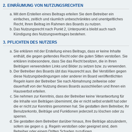
2. EINRÄUMUNG VON NUTZUNGSRECHTEN
Mit dem Erstellen eines Beitrags erteilen Sie dem Betreiber ein
einfaches, zeitlich und räumlich unbeschränktes und unentgeltliches
Recht, Ihren Beitrag im Rahmen des Boards zu nutzen.
Das Nutzungsrecht nach Punkt 2, Unterpunkt a bleibt auch nach
Kündigung des Nutzungsvertrages bestehen.
3. PFLICHTEN DES NUTZERS
Sie erklären mit der Erstellung eines Beitrags, dass er keine Inhalte
enthält, die gegen geltendes Recht oder die guten Sitten verstoßen. Sie
erklären insbesondere, dass Sie das Recht besitzen, die in Ihren
Beiträgen verwendeten Links und Bilder zu setzen bzw. zu verwenden.
Der Betreiber des Boards übt das Hausrecht aus. Bei Verstößen gegen
diese Nutzungsbedingungen oder anderer im Board veröffentlichten
Regeln kann der Betreiber Sie nach Abmahnung zeitweise oder
dauerhaft von der Nutzung dieses Boards ausschließen und Ihnen ein
Hausverbot erteilen.
Sie nehmen zur Kenntnis, dass der Betreiber keine Verantwortung für
die Inhalte von Beiträgen übernimmt, die er nicht selbst erstellt hat oder
die er nicht zur Kenntnis genommen hat. Sie gestatten dem Betreiber, Ihr
Benutzerkonto, Beiträge und Funktionen jederzeit zu löschen oder zu
sperren.
Sie gestatten dem Betreiber darüber hinaus, Ihre Beiträge abzuändern,
sofern sie gegen o. g. Regeln verstoßen oder geeignet sind, dem
Betreiber oder einem Dritten Schaden zuzufügen.