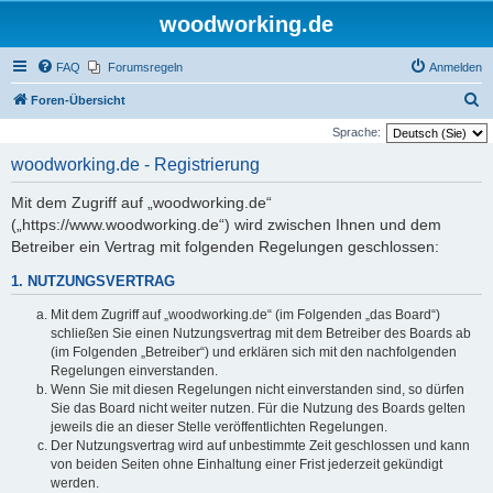
woodworking.de
FAQ
Forumsregeln
Anmelden
S
Foren-Übersicht
u
Sprache:
c
woodworking.de - Registrierung
h
Mit dem Zugriff auf „woodworking.de“
e
(„https://www.woodworking.de“) wird zwischen Ihnen und dem
Betreiber ein Vertrag mit folgenden Regelungen geschlossen:
1. NUTZUNGSVERTRAG
Mit dem Zugriff auf „woodworking.de“ (im Folgenden „das Board“)
schließen Sie einen Nutzungsvertrag mit dem Betreiber des Boards ab
(im Folgenden „Betreiber“) und erklären sich mit den nachfolgenden
Regelungen einverstanden.
Wenn Sie mit diesen Regelungen nicht einverstanden sind, so dürfen
Sie das Board nicht weiter nutzen. Für die Nutzung des Boards gelten
jeweils die an dieser Stelle veröffentlichten Regelungen.
Der Nutzungsvertrag wird auf unbestimmte Zeit geschlossen und kann
von beiden Seiten ohne Einhaltung einer Frist jederzeit gekündigt
werden.