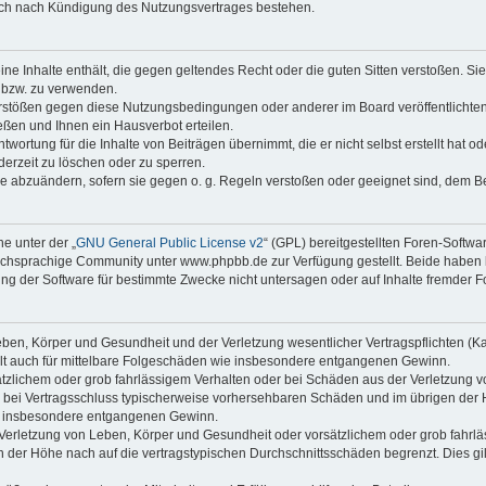
auch nach Kündigung des Nutzungsvertrages bestehen.
keine Inhalte enthält, die gegen geltendes Recht oder die guten Sitten verstoßen. Si
n bzw. zu verwenden.
erstößen gegen diese Nutzungsbedingungen oder anderer im Board veröffentlicht
ßen und Ihnen ein Hausverbot erteilen.
wortung für die Inhalte von Beiträgen übernimmt, die er nicht selbst erstellt hat 
derzeit zu löschen oder zu sperren.
äge abzuändern, sofern sie gegen o. g. Regeln verstoßen oder geeignet sind, dem 
e unter der „
GNU General Public License v2
“ (GPL) bereitgestellten Foren-Soft
chsprachige Community unter www.phpbb.de zur Verfügung gestellt. Beide haben ke
g der Software für bestimmte Zwecke nicht untersagen oder auf Inhalte fremder F
ben, Körper und Gesundheit und der Verletzung wesentlicher Vertragspflichten (Kard
gilt auch für mittelbare Folgeschäden wie insbesondere entgangenen Gewinn.
ätzlichem oder grob fahrlässigem Verhalten oder bei Schäden aus der Verletzung 
 die bei Vertragsschluss typischerweise vorhersehbaren Schäden und im übrigen de
wie insbesondere entgangenen Gewinn.
erletzung von Leben, Körper und Gesundheit oder vorsätzlichem oder grob fahrläs
der Höhe nach auf die vertragstypischen Durchschnittsschäden begrenzt. Dies gi