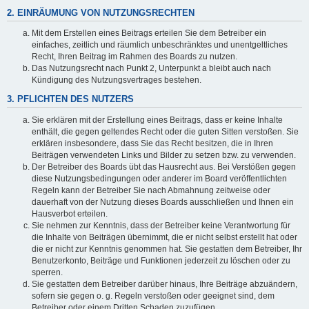
2. EINRÄUMUNG VON NUTZUNGSRECHTEN
Mit dem Erstellen eines Beitrags erteilen Sie dem Betreiber ein
einfaches, zeitlich und räumlich unbeschränktes und unentgeltliches
Recht, Ihren Beitrag im Rahmen des Boards zu nutzen.
Das Nutzungsrecht nach Punkt 2, Unterpunkt a bleibt auch nach
Kündigung des Nutzungsvertrages bestehen.
3. PFLICHTEN DES NUTZERS
Sie erklären mit der Erstellung eines Beitrags, dass er keine Inhalte
enthält, die gegen geltendes Recht oder die guten Sitten verstoßen. Sie
erklären insbesondere, dass Sie das Recht besitzen, die in Ihren
Beiträgen verwendeten Links und Bilder zu setzen bzw. zu verwenden.
Der Betreiber des Boards übt das Hausrecht aus. Bei Verstößen gegen
diese Nutzungsbedingungen oder anderer im Board veröffentlichten
Regeln kann der Betreiber Sie nach Abmahnung zeitweise oder
dauerhaft von der Nutzung dieses Boards ausschließen und Ihnen ein
Hausverbot erteilen.
Sie nehmen zur Kenntnis, dass der Betreiber keine Verantwortung für
die Inhalte von Beiträgen übernimmt, die er nicht selbst erstellt hat oder
die er nicht zur Kenntnis genommen hat. Sie gestatten dem Betreiber, Ihr
Benutzerkonto, Beiträge und Funktionen jederzeit zu löschen oder zu
sperren.
Sie gestatten dem Betreiber darüber hinaus, Ihre Beiträge abzuändern,
sofern sie gegen o. g. Regeln verstoßen oder geeignet sind, dem
Betreiber oder einem Dritten Schaden zuzufügen.