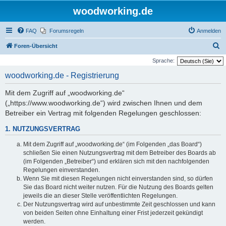
woodworking.de
FAQ
Forumsregeln
Anmelden
S
Foren-Übersicht
u
Sprache:
c
woodworking.de - Registrierung
h
Mit dem Zugriff auf „woodworking.de“
e
(„https://www.woodworking.de“) wird zwischen Ihnen und dem
Betreiber ein Vertrag mit folgenden Regelungen geschlossen:
1. NUTZUNGSVERTRAG
Mit dem Zugriff auf „woodworking.de“ (im Folgenden „das Board“)
schließen Sie einen Nutzungsvertrag mit dem Betreiber des Boards ab
(im Folgenden „Betreiber“) und erklären sich mit den nachfolgenden
Regelungen einverstanden.
Wenn Sie mit diesen Regelungen nicht einverstanden sind, so dürfen
Sie das Board nicht weiter nutzen. Für die Nutzung des Boards gelten
jeweils die an dieser Stelle veröffentlichten Regelungen.
Der Nutzungsvertrag wird auf unbestimmte Zeit geschlossen und kann
von beiden Seiten ohne Einhaltung einer Frist jederzeit gekündigt
werden.