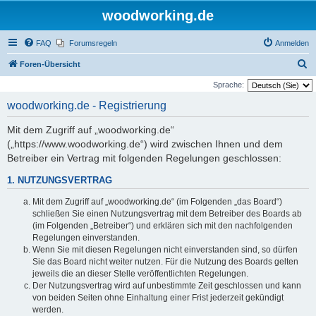
woodworking.de
FAQ
Forumsregeln
Anmelden
S
Foren-Übersicht
u
Sprache:
c
woodworking.de - Registrierung
h
Mit dem Zugriff auf „woodworking.de“
e
(„https://www.woodworking.de“) wird zwischen Ihnen und dem
Betreiber ein Vertrag mit folgenden Regelungen geschlossen:
1. NUTZUNGSVERTRAG
Mit dem Zugriff auf „woodworking.de“ (im Folgenden „das Board“)
schließen Sie einen Nutzungsvertrag mit dem Betreiber des Boards ab
(im Folgenden „Betreiber“) und erklären sich mit den nachfolgenden
Regelungen einverstanden.
Wenn Sie mit diesen Regelungen nicht einverstanden sind, so dürfen
Sie das Board nicht weiter nutzen. Für die Nutzung des Boards gelten
jeweils die an dieser Stelle veröffentlichten Regelungen.
Der Nutzungsvertrag wird auf unbestimmte Zeit geschlossen und kann
von beiden Seiten ohne Einhaltung einer Frist jederzeit gekündigt
werden.