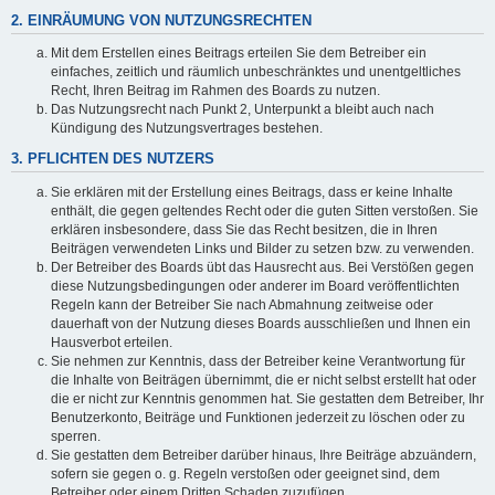
2. EINRÄUMUNG VON NUTZUNGSRECHTEN
Mit dem Erstellen eines Beitrags erteilen Sie dem Betreiber ein
einfaches, zeitlich und räumlich unbeschränktes und unentgeltliches
Recht, Ihren Beitrag im Rahmen des Boards zu nutzen.
Das Nutzungsrecht nach Punkt 2, Unterpunkt a bleibt auch nach
Kündigung des Nutzungsvertrages bestehen.
3. PFLICHTEN DES NUTZERS
Sie erklären mit der Erstellung eines Beitrags, dass er keine Inhalte
enthält, die gegen geltendes Recht oder die guten Sitten verstoßen. Sie
erklären insbesondere, dass Sie das Recht besitzen, die in Ihren
Beiträgen verwendeten Links und Bilder zu setzen bzw. zu verwenden.
Der Betreiber des Boards übt das Hausrecht aus. Bei Verstößen gegen
diese Nutzungsbedingungen oder anderer im Board veröffentlichten
Regeln kann der Betreiber Sie nach Abmahnung zeitweise oder
dauerhaft von der Nutzung dieses Boards ausschließen und Ihnen ein
Hausverbot erteilen.
Sie nehmen zur Kenntnis, dass der Betreiber keine Verantwortung für
die Inhalte von Beiträgen übernimmt, die er nicht selbst erstellt hat oder
die er nicht zur Kenntnis genommen hat. Sie gestatten dem Betreiber, Ihr
Benutzerkonto, Beiträge und Funktionen jederzeit zu löschen oder zu
sperren.
Sie gestatten dem Betreiber darüber hinaus, Ihre Beiträge abzuändern,
sofern sie gegen o. g. Regeln verstoßen oder geeignet sind, dem
Betreiber oder einem Dritten Schaden zuzufügen.