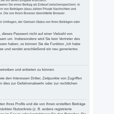
Sie vor deren Eingabe ersichtlich.
, wenn Sie einen Beitrag als Entwurf zwischenspeichern. In
ern von Beiträgen (dazu zählen Private Nachrichten und
e. Die von Ihrem Browser übermittelte Browser-
ei Umfragen, der Gelesen-Status von Ihren Beiträgen oder
 dieses Passwort nicht auf einer Vielzahl von
sam um. Insbesondere wird Sie kein Vertreter des
essen haben, so können Sie die Funktion „Ich habe
se und sendet anschließend ein neu generiertes
betreiben und anbieten zu können.
e den Interessen Dritter, Zeitpunkte von Zugriffen
n dies zur Gefahrenabwehr oder zur rechtlichen
n Ihres Profils und die von Ihnen erstellten Beiträge
änkten Nutzerkreis (z. B. andere registrierte