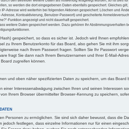
rch den Betreiber weitere Daten als notwendig festgelegt wurden, so ist dies für 
ellen, so werden die dort eingegebenen Daten ebenfalls gespeichert. Gleiches gilt
ie IP-Adresse wird weiterhin bei folgenden Aktionen gespeichert: Löschen und Änd
l-Adresse, Kontoaktivierung, Benutzer-Passwort) und gescheiterte Anmeldeversuch
ine?“-Funktion angezeigt und nicht dauerhaft gespeichert.
 dass weitere Daten gespeichert werden. Dazu gehören Ihr Abstimmungsverhalten b
htigungsfunktionen.
Hash) gespeichert, so dass es sicher ist. Jedoch wird Ihnen empfohlen,
el zu Ihrem Benutzerkonto für das Board, also gehen Sie mit ihm sorg
htigterweise nach Ihrem Passwort fragen. Sollten Sie Ihr Passwort verg
are fragt Sie dann nach Ihrem Benutzernamen und Ihrer E-Mail-Adres
 Board zugreifen können.
enen und oben näher spezifizierten Daten zu speichern, um das Board 
en einer Interessenabwägung zwischen Ihren und seinen Interessen sowi
von Ihrem Browser übermittelter Browser-Kennung zu speichern, sofer
 DATEN
n Personen zu ermöglichen. Sie sind sich daher bewusst, dass die Date
n jedoch festlegen, dass einzelne Informationen nur für einen eingeschr