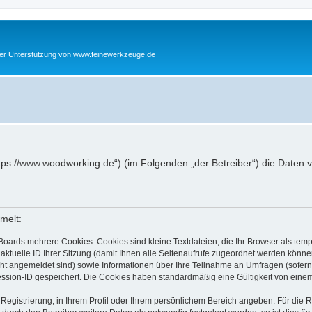
cher Unterstützung von www.feinewerkzeuge.de
https://www.woodworking.de“) (im Folgenden „der Betreiber“) die Date
melt:
Boards mehrere Cookies. Cookies sind kleine Textdateien, die Ihr Browser als tem
 aktuelle ID Ihrer Sitzung (damit Ihnen alle Seitenaufrufe zugeordnet werden könne
cht angemeldet sind) sowie Informationen über Ihre Teilnahme an Umfragen (sofern
ession-ID gespeichert. Die Cookies haben standardmäßig eine Gültigkeit von einem 
 Registrierung, in Ihrem Profil oder Ihrem persönlichem Bereich angeben. Für die