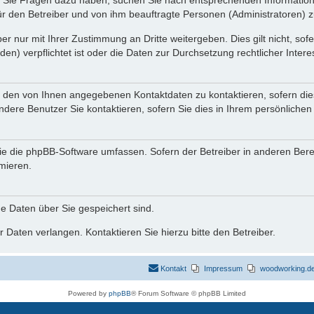
nn Sie Fragen dazu haben, suchen Sie nach entsprechenden Information
für den Betreiber und von ihm beauftragte Personen (Administratoren) z
r nur mit Ihrer Zustimmung an Dritte weitergeben. Dies gilt nicht, so
n) verpflichtet ist oder die Daten zur Durchsetzung rechtlicher Interes
r den von Ihnen angegebenen Kontaktdaten zu kontaktieren, sofern die
andere Benutzer Sie kontaktieren, sofern Sie dies in Ihrem persönlichen
, die die phpBB-Software umfassen. Sofern der Betreiber in anderen Be
rmieren.
he Daten über Sie gespeichert sind.
 Daten verlangen. Kontaktieren Sie hierzu bitte den Betreiber.
Kontakt
Impressum
woodworking.de 
Powered by
phpBB
® Forum Software © phpBB Limited
Deutsche Übersetzung durch
phpBB.de