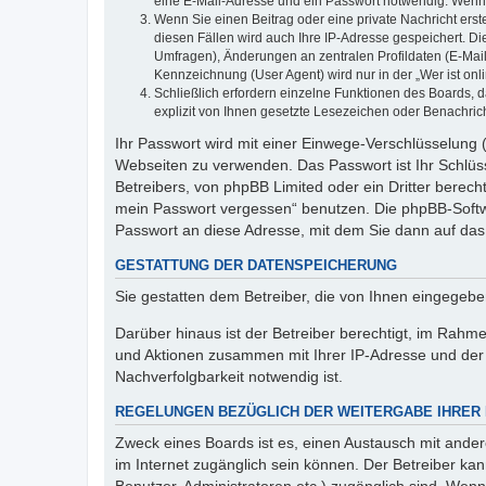
eine E-Mail-Adresse und ein Passwort notwendig. Wenn du
Wenn Sie einen Beitrag oder eine private Nachricht erst
diesen Fällen wird auch Ihre IP-Adresse gespeichert. D
Umfragen), Änderungen an zentralen Profildaten (E-Mai
Kennzeichnung (User Agent) wird nur in der „Wer ist onl
Schließlich erfordern einzelne Funktionen des Boards,
explizit von Ihnen gesetzte Lesezeichen oder Benachric
Ihr Passwort wird mit einer Einwege-Verschlüsselung (
Webseiten zu verwenden. Das Passwort ist Ihr Schlüss
Betreibers, von phpBB Limited oder ein Dritter berec
mein Passwort vergessen“ benutzen. Die phpBB-Softw
Passwort an diese Adresse, mit dem Sie dann auf das
GESTATTUNG DER DATENSPEICHERUNG
Sie gestatten dem Betreiber, die von Ihnen eingegeb
Darüber hinaus ist der Betreiber berechtigt, im Rahm
und Aktionen zusammen mit Ihrer IP-Adresse und der 
Nachverfolgbarkeit notwendig ist.
REGELUNGEN BEZÜGLICH DER WEITERGABE IHRER
Zweck eines Boards ist es, einen Austausch mit andere
im Internet zugänglich sein können. Der Betreiber kan