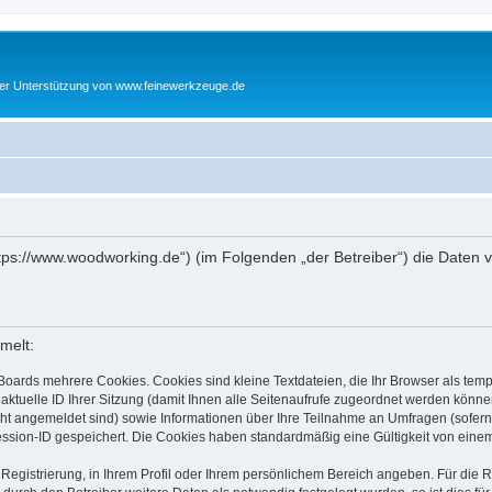
cher Unterstützung von www.feinewerkzeuge.de
https://www.woodworking.de“) (im Folgenden „der Betreiber“) die Date
melt:
Boards mehrere Cookies. Cookies sind kleine Textdateien, die Ihr Browser als tem
 aktuelle ID Ihrer Sitzung (damit Ihnen alle Seitenaufrufe zugeordnet werden könne
cht angemeldet sind) sowie Informationen über Ihre Teilnahme an Umfragen (sofern
ession-ID gespeichert. Die Cookies haben standardmäßig eine Gültigkeit von einem 
 Registrierung, in Ihrem Profil oder Ihrem persönlichem Bereich angeben. Für die