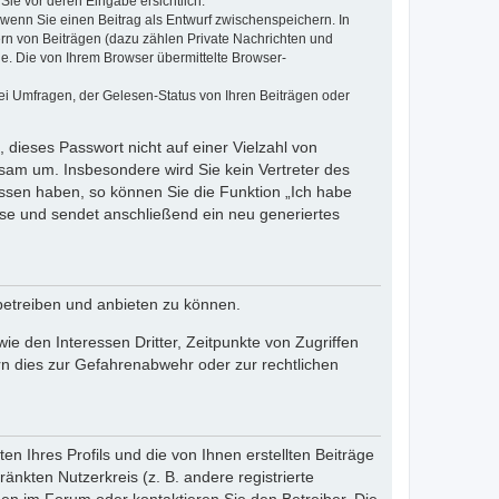
Sie vor deren Eingabe ersichtlich.
, wenn Sie einen Beitrag als Entwurf zwischenspeichern. In
ern von Beiträgen (dazu zählen Private Nachrichten und
e. Die von Ihrem Browser übermittelte Browser-
ei Umfragen, der Gelesen-Status von Ihren Beiträgen oder
 dieses Passwort nicht auf einer Vielzahl von
sam um. Insbesondere wird Sie kein Vertreter des
essen haben, so können Sie die Funktion „Ich habe
se und sendet anschließend ein neu generiertes
betreiben und anbieten zu können.
e den Interessen Dritter, Zeitpunkte von Zugriffen
n dies zur Gefahrenabwehr oder zur rechtlichen
n Ihres Profils und die von Ihnen erstellten Beiträge
änkten Nutzerkreis (z. B. andere registrierte