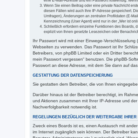
eine E-Mail-Adresse und ein Passwort notwendig. Wenn du
Wenn Sie einen Beitrag oder eine private Nachricht erst
diesen Fällen wird auch Ihre IP-Adresse gespeichert. D
Umfragen), Änderungen an zentralen Profildaten (E-Mai
Kennzeichnung (User Agent) wird nur in der „Wer ist onl
Schließlich erfordern einzelne Funktionen des Boards,
explizit von Ihnen gesetzte Lesezeichen oder Benachric
Ihr Passwort wird mit einer Einwege-Verschlüsselung (
Webseiten zu verwenden. Das Passwort ist Ihr Schlüss
Betreibers, von phpBB Limited oder ein Dritter berec
mein Passwort vergessen“ benutzen. Die phpBB-Softw
Passwort an diese Adresse, mit dem Sie dann auf das
GESTATTUNG DER DATENSPEICHERUNG
Sie gestatten dem Betreiber, die von Ihnen eingegeb
Darüber hinaus ist der Betreiber berechtigt, im Rahm
und Aktionen zusammen mit Ihrer IP-Adresse und der 
Nachverfolgbarkeit notwendig ist.
REGELUNGEN BEZÜGLICH DER WEITERGABE IHRER
Zweck eines Boards ist es, einen Austausch mit andere
im Internet zugänglich sein können. Der Betreiber kan