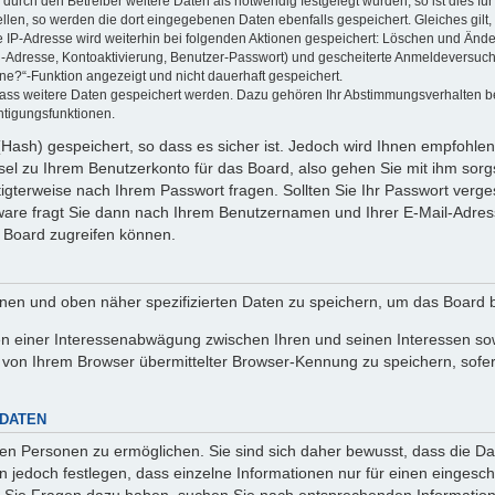
rch den Betreiber weitere Daten als notwendig festgelegt wurden, so ist dies für 
ellen, so werden die dort eingegebenen Daten ebenfalls gespeichert. Gleiches gilt
ie IP-Adresse wird weiterhin bei folgenden Aktionen gespeichert: Löschen und Änd
l-Adresse, Kontoaktivierung, Benutzer-Passwort) und gescheiterte Anmeldeversuch
ine?“-Funktion angezeigt und nicht dauerhaft gespeichert.
 dass weitere Daten gespeichert werden. Dazu gehören Ihr Abstimmungsverhalten b
htigungsfunktionen.
Hash) gespeichert, so dass es sicher ist. Jedoch wird Ihnen empfohlen,
el zu Ihrem Benutzerkonto für das Board, also gehen Sie mit ihm sorg
htigterweise nach Ihrem Passwort fragen. Sollten Sie Ihr Passwort verg
are fragt Sie dann nach Ihrem Benutzernamen und Ihrer E-Mail-Adres
 Board zugreifen können.
enen und oben näher spezifizierten Daten zu speichern, um das Board 
en einer Interessenabwägung zwischen Ihren und seinen Interessen sowi
von Ihrem Browser übermittelter Browser-Kennung zu speichern, sofer
 DATEN
n Personen zu ermöglichen. Sie sind sich daher bewusst, dass die Date
n jedoch festlegen, dass einzelne Informationen nur für einen eingeschr