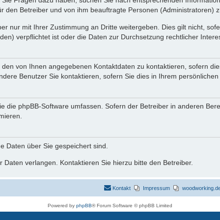
nn Sie Fragen dazu haben, suchen Sie nach entsprechenden Information
für den Betreiber und von ihm beauftragte Personen (Administratoren) z
r nur mit Ihrer Zustimmung an Dritte weitergeben. Dies gilt nicht, so
n) verpflichtet ist oder die Daten zur Durchsetzung rechtlicher Interes
r den von Ihnen angegebenen Kontaktdaten zu kontaktieren, sofern die
andere Benutzer Sie kontaktieren, sofern Sie dies in Ihrem persönlichen
, die die phpBB-Software umfassen. Sofern der Betreiber in anderen Be
rmieren.
he Daten über Sie gespeichert sind.
 Daten verlangen. Kontaktieren Sie hierzu bitte den Betreiber.
Kontakt
Impressum
woodworking.de 
Powered by
phpBB
® Forum Software © phpBB Limited
Deutsche Übersetzung durch
phpBB.de